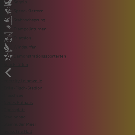
Segeln
Speed-Klettern
Stabhochsprung
Trampolinturnen
Triathlon
Windsurfen
Demonstrationssportarten
Sportstätten
enercity Leinewelle
Erika-Fisch-Stadion
Maschsee
Neues Rathaus
Opernplatz
Stadionbad
Steinhuder Meer
Swiss Life Hall