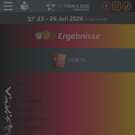
Ergebnisse
TICKETS
News
Sportarten
3x3 Basketball
7er-Rugby
Beach-Volleyball
BMX Flatland