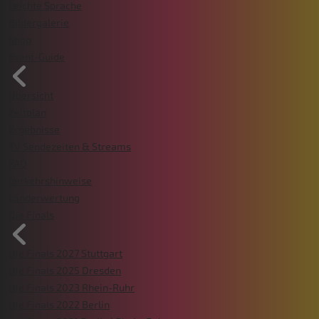
Leichte Sprache
Bildergalerie
Shop
Event-Guide
Übersicht
Zeitplan
Ergebnisse
TV Sendezeiten & Streams
FAQ
Verkehrshinweise
Länderwertung
Die Finals
Die Finals 2027 Stuttgart
Die Finals 2025 Dresden
Die Finals 2023 Rhein-Ruhr
Die Finals 2022 Berlin