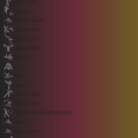
Bogensport
Breaking
Coastal Rowing
Flag Football
Gerätturnen
Gewichtheben
Ju-Jutsu
Judo
Kanu
Karate
Leichtathletik
Rapid Surfen
Rhythmische Sportgymnastik
Rudern
Schwimmen