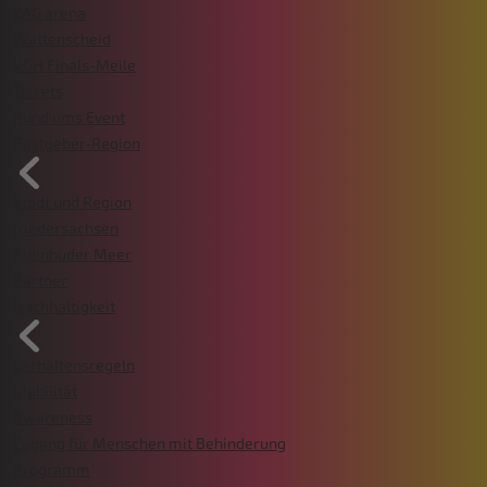
ZAG arena
Wattenscheid
VGH Finals-Meile
Tickets
Rund ums Event
Gastgeber-Region
Stadt und Region
Niedersachsen
Steinhuder Meer
Partner
Nachhaltigkeit
Verhaltensregeln
Mobilität
Awareness
Zugang für Menschen mit Behinderung
Programm