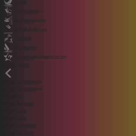
Segeln
Speed-Klettern
Stabhochsprung
Trampolinturnen
Triathlon
Windsurfen
Demonstrationssportarten
Sportstätten
enercity Leinewelle
Erika-Fisch-Stadion
Maschsee
Neues Rathaus
Opernplatz
Stadionbad
Steinhuder Meer
Swiss Life Hall