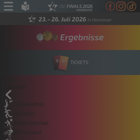
Ergebnisse
TICKETS
News
Sportarten
3x3 Basketball
7er-Rugby
Beach-Volleyball
BMX Flatland