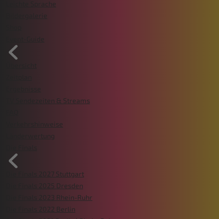
Leichte Sprache
Bildergalerie
Shop
Event-Guide
Übersicht
Zeitplan
Ergebnisse
TV Sendezeiten & Streams
FAQ
Verkehrshinweise
Länderwertung
Die Finals
Die Finals 2027 Stuttgart
Die Finals 2025 Dresden
Die Finals 2023 Rhein-Ruhr
Die Finals 2022 Berlin