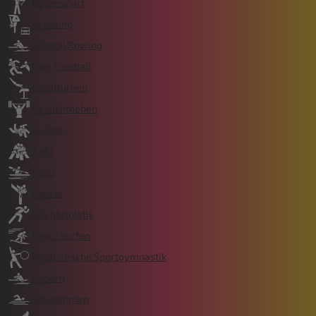
Bogensport
Breaking
Coastal Rowing
Flag Football
Gerätturnen
Gewichtheben
Ju-Jutsu
Judo
Kanu
Karate
Leichtathletik
Rapid Surfen
Rhythmische Sportgymnastik
Rudern
Schwimmen