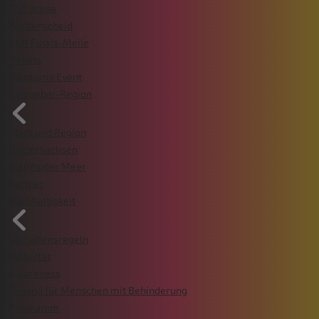
ZAG arena
Wattenscheid
VGH Finals-Meile
Tickets
Rund ums Event
Gastgeber-Region
Stadt und Region
Niedersachsen
Steinhuder Meer
Partner
Nachhaltigkeit
Verhaltensregeln
Mobilität
Awareness
Zugang für Menschen mit Behinderung
Programm