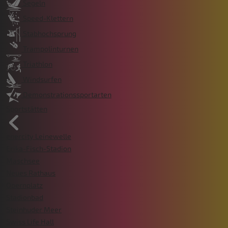
Segeln
Speed-Klettern
Stabhochsprung
Trampolinturnen
Triathlon
Windsurfen
Demonstrationssportarten
Sportstätten
enercity Leinewelle
Erika-Fisch-Stadion
Maschsee
Neues Rathaus
Opernplatz
Stadionbad
Steinhuder Meer
Swiss Life Hall