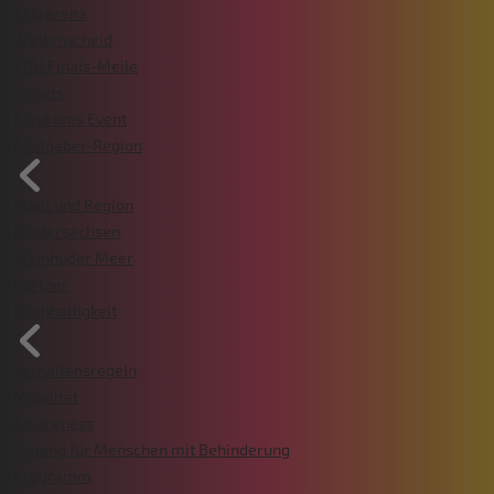
ZAG arena
Wattenscheid
VGH Finals-Meile
Tickets
Rund ums Event
Gastgeber-Region
Stadt und Region
Niedersachsen
Steinhuder Meer
Partner
Nachhaltigkeit
Verhaltensregeln
Mobilität
Awareness
Zugang für Menschen mit Behinderung
Programm