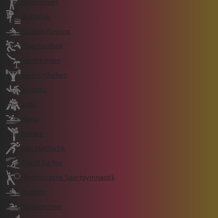
Bogensport
Breaking
Coastal Rowing
Flag Football
Gerätturnen
Gewichtheben
Ju-Jutsu
Judo
Kanu
Karate
Leichtathletik
Rapid Surfen
Rhythmische Sportgymnastik
Rudern
Schwimmen