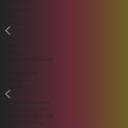
Leichte Sprache
Bildergalerie
Shop
Event-Guide
Übersicht
Zeitplan
Ergebnisse
TV Sendezeiten & Streams
FAQ
Verkehrshinweise
Länderwertung
Die Finals
Die Finals 2027 Stuttgart
Die Finals 2025 Dresden
Die Finals 2023 Rhein-Ruhr
Die Finals 2022 Berlin