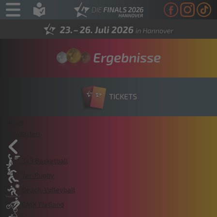
Ergebnisse
TICKETS
News
Sportarten
3x3 Basketball
7er-Rugby
Beach-Volleyball
BMX Flatland