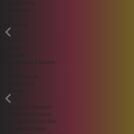
Leichte Sprache
Bildergalerie
Shop
Event-Guide
Übersicht
Zeitplan
Ergebnisse
TV Sendezeiten & Streams
FAQ
Verkehrshinweise
Länderwertung
Die Finals
Die Finals 2027 Stuttgart
Die Finals 2025 Dresden
Die Finals 2023 Rhein-Ruhr
Die Finals 2022 Berlin