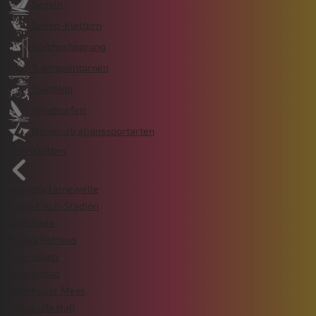
Segeln
Speed-Klettern
Stabhochsprung
Trampolinturnen
Triathlon
Windsurfen
Demonstrationssportarten
Sportstätten
enercity Leinewelle
Erika-Fisch-Stadion
Maschsee
Neues Rathaus
Opernplatz
Stadionbad
Steinhuder Meer
Swiss Life Hall