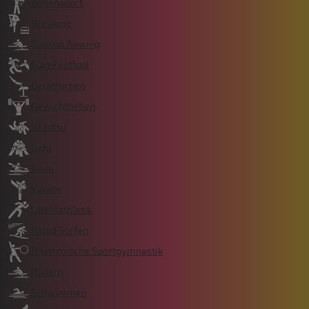
Bogensport
Breaking
Coastal Rowing
Flag Football
Gerätturnen
Gewichtheben
Ju-Jutsu
Judo
Kanu
Karate
Leichtathletik
Rapid Surfen
Rhythmische Sportgymnastik
Rudern
Schwimmen