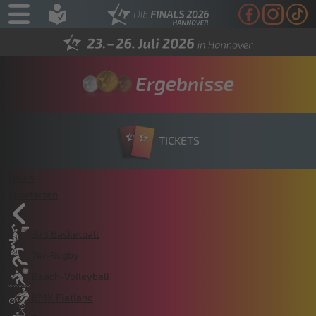
Ergebnisse
TICKETS
News
Sportarten
3x3 Basketball
7er-Rugby
Beach-Volleyball
BMX Flatland