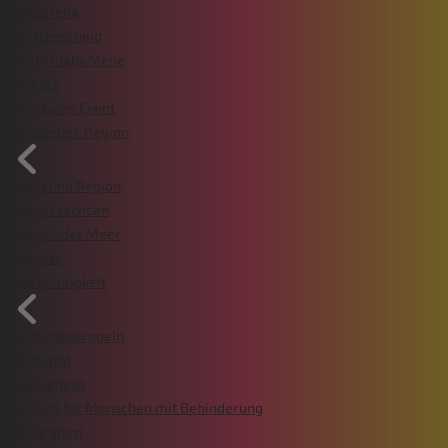
ZAG arena
Wattenscheid
VGH Finals-Meile
Tickets
Rund ums Event
Gastgeber-Region
Stadt und Region
Niedersachsen
Steinhuder Meer
Partner
Nachhaltigkeit
Verhaltensregeln
Mobilität
Awareness
Zugang für Menschen mit Behinderung
Programm