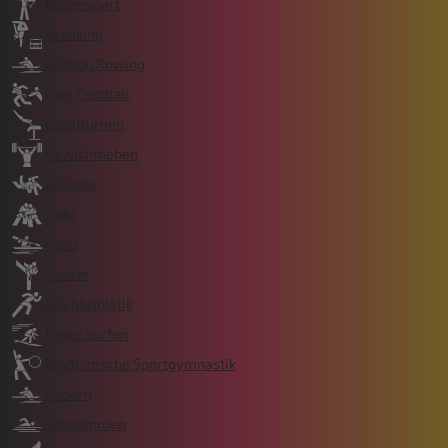
Bogensport
Breaking
Coastal Rowing
Flag Football
Gerätturnen
Gewichtheben
Ju-Jutsu
Judo
Kanu
Karate
Leichtathletik
Rapid Surfen
Rhythmische Sportgymnastik
Rudern
Schwimmen