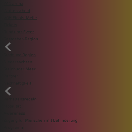
ZAG arena
Wattenscheid
VGH Finals-Meile
Tickets
Rund ums Event
Gastgeber-Region
Stadt und Region
Niedersachsen
Steinhuder Meer
Partner
Nachhaltigkeit
Verhaltensregeln
Mobilität
Awareness
Zugang für Menschen mit Behinderung
Programm