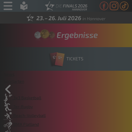
Ergebnisse
TICKETS
News
Sportarten
3x3 Basketball
7er-Rugby
Beach-Volleyball
BMX Flatland