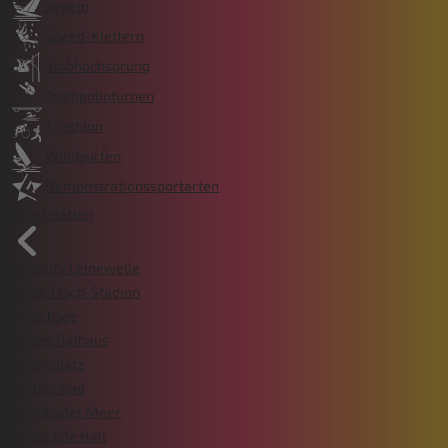
Segeln
Speed-Klettern
Stabhochsprung
Trampolinturnen
Triathlon
Windsurfen
Demonstrationssportarten
Sportstätten
enercity Leinewelle
Erika-Fisch-Stadion
Maschsee
Neues Rathaus
Opernplatz
Stadionbad
Steinhuder Meer
Swiss Life Hall