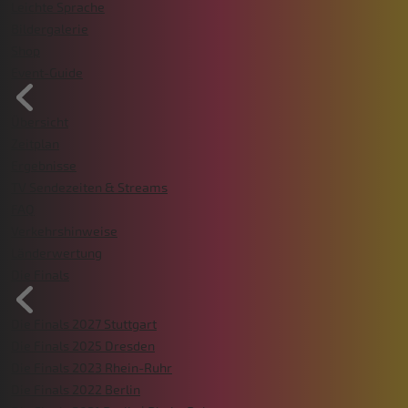
Leichte Sprache
Bildergalerie
Shop
Event-Guide
Übersicht
Zeitplan
Ergebnisse
TV Sendezeiten & Streams
FAQ
Verkehrshinweise
Länderwertung
Die Finals
Die Finals 2027 Stuttgart
Die Finals 2025 Dresden
Die Finals 2023 Rhein-Ruhr
Die Finals 2022 Berlin