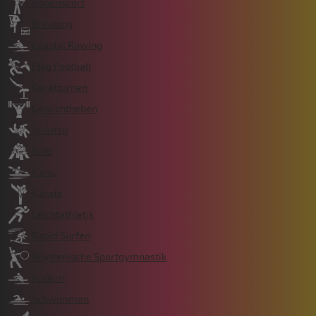
Bogensport
Breaking
Coastal Rowing
Flag Football
Gerätturnen
Gewichtheben
Ju-Jutsu
Judo
Kanu
Karate
Leichtathletik
Rapid Surfen
Rhythmische Sportgymnastik
Rudern
Schwimmen