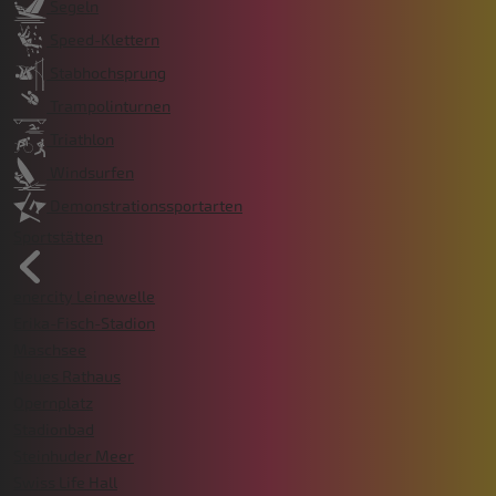
Segeln
Speed-Klettern
Stabhochsprung
Trampolinturnen
Triathlon
Windsurfen
Demonstrationssportarten
Sportstätten
enercity Leinewelle
Erika-Fisch-Stadion
Maschsee
Neues Rathaus
Opernplatz
Stadionbad
Steinhuder Meer
Swiss Life Hall