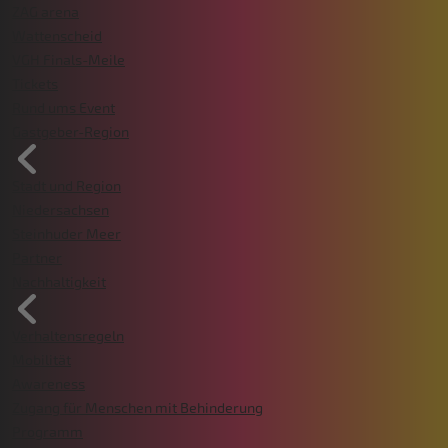
ZAG arena
Wattenscheid
VGH Finals-Meile
Tickets
Rund ums Event
Gastgeber-Region
Stadt und Region
Niedersachsen
Steinhuder Meer
Partner
Nachhaltigkeit
Verhaltensregeln
Mobilität
Awareness
Zugang für Menschen mit Behinderung
Programm