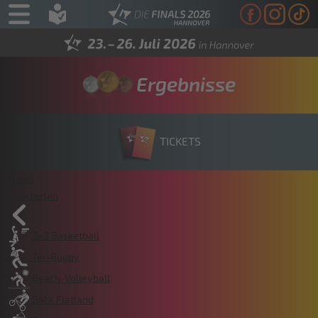
Ergebnisse
TICKETS
News
Sportarten
3x3 Basketball
7er-Rugby
Beach-Volleyball
BMX Flatland