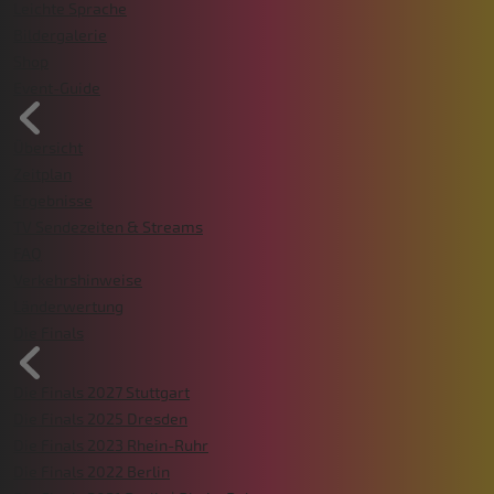
Leichte Sprache
Bildergalerie
Shop
Event-Guide
Übersicht
Zeitplan
Ergebnisse
TV Sendezeiten & Streams
FAQ
Verkehrshinweise
Länderwertung
Die Finals
Die Finals 2027 Stuttgart
Die Finals 2025 Dresden
Die Finals 2023 Rhein-Ruhr
Die Finals 2022 Berlin