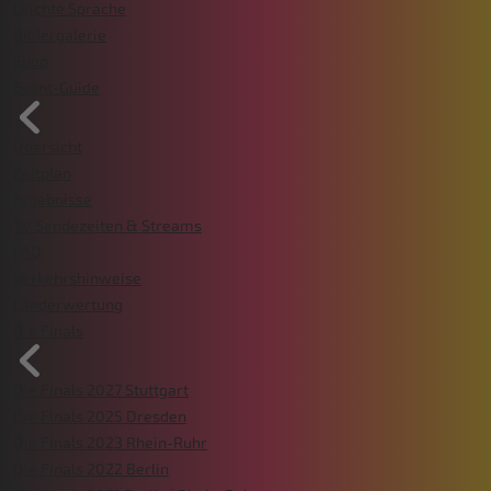
Leichte Sprache
Bildergalerie
Shop
Event-Guide
Übersicht
Zeitplan
Ergebnisse
TV Sendezeiten & Streams
FAQ
Verkehrshinweise
Länderwertung
Die Finals
Die Finals 2027 Stuttgart
Die Finals 2025 Dresden
Die Finals 2023 Rhein-Ruhr
Die Finals 2022 Berlin