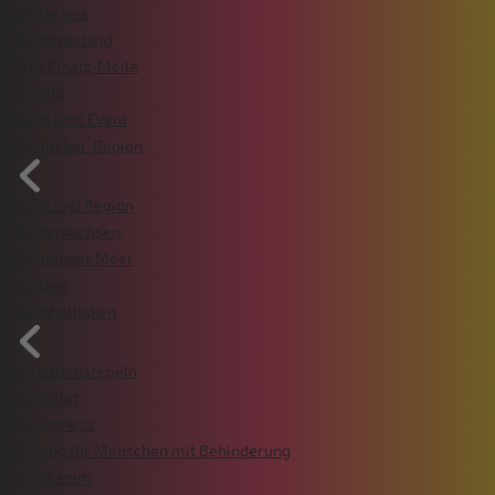
ZAG arena
Wattenscheid
VGH Finals-Meile
Tickets
Rund ums Event
Gastgeber-Region
Stadt und Region
Niedersachsen
Steinhuder Meer
Partner
Nachhaltigkeit
Verhaltensregeln
Mobilität
Awareness
Zugang für Menschen mit Behinderung
Programm