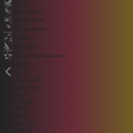
Segeln
Speed-Klettern
Stabhochsprung
Trampolinturnen
Triathlon
Windsurfen
Demonstrationssportarten
Sportstätten
enercity Leinewelle
Erika-Fisch-Stadion
Maschsee
Neues Rathaus
Opernplatz
Stadionbad
Steinhuder Meer
Swiss Life Hall