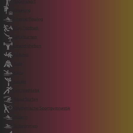
Bogensport
Breaking
Coastal Rowing
Flag Football
Gerätturnen
Gewichtheben
Ju-Jutsu
Judo
Kanu
Karate
Leichtathletik
Rapid Surfen
Rhythmische Sportgymnastik
Rudern
Schwimmen