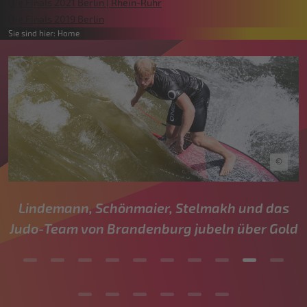
Die Finals 2021 Berlin | Rhein-Ruhr
Die Finals 2019 Berlin
Sie sind hier:
Home
©
Yves Viala erwischt die perfekte Welle / Viel
ld
Lob von Athleten und Publikum für enercity
Leinewelle