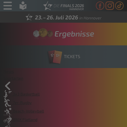
Ergebnisse
TICKETS
News
Sportarten
3x3 Basketball
7er-Rugby
Beach-Volleyball
BMX Flatland