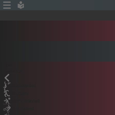
News
Sportarten
3x3 Basketball
7er-Rugby
Beach-Volleyball
BMX Flatland