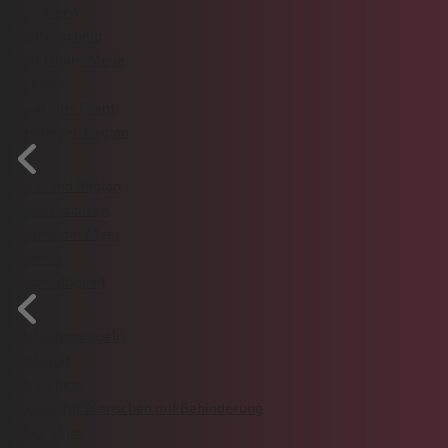
ZAG arena
Wattenscheid
VGH Finals-Meile
Tickets
Rund ums Event
Gastgeber-Region
Stadt und Region
Niedersachsen
Steinhuder Meer
Partner
Nachhaltigkeit
Verhaltensregeln
Mobilität
Awareness
Zugang für Menschen mit Behinderung
Programm