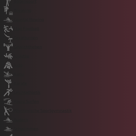
Bogensport
Breaking
Coastal Rowing
Flag Football
Gerätturnen
Gewichtheben
Ju-Jutsu
Judo
Kanu
Karate
Leichtathletik
Rapid Surfen
Rhythmische Sportgymnastik
Rudern
Schwimmen