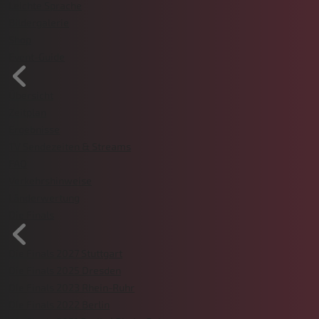
Leichte Sprache
Bildergalerie
Shop
Event-Guide
Übersicht
Zeitplan
Ergebnisse
TV Sendezeiten & Streams
FAQ
Verkehrshinweise
Länderwertung
Die Finals
Die Finals 2027 Stuttgart
Die Finals 2025 Dresden
Die Finals 2023 Rhein-Ruhr
Die Finals 2022 Berlin