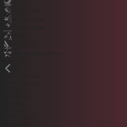
Segeln
Speed-Klettern
Stabhochsprung
Trampolinturnen
Triathlon
Windsurfen
Demonstrationssportarten
Sportstätten
enercity Leinewelle
Erika-Fisch-Stadion
Maschsee
Neues Rathaus
Opernplatz
Stadionbad
Steinhuder Meer
Swiss Life Hall