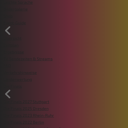
Leichte Sprache
Bildergalerie
Shop
Event-Guide
Übersicht
Zeitplan
Ergebnisse
TV Sendezeiten & Streams
FAQ
Verkehrshinweise
Länderwertung
Die Finals
Die Finals 2027 Stuttgart
Die Finals 2025 Dresden
Die Finals 2023 Rhein-Ruhr
Die Finals 2022 Berlin