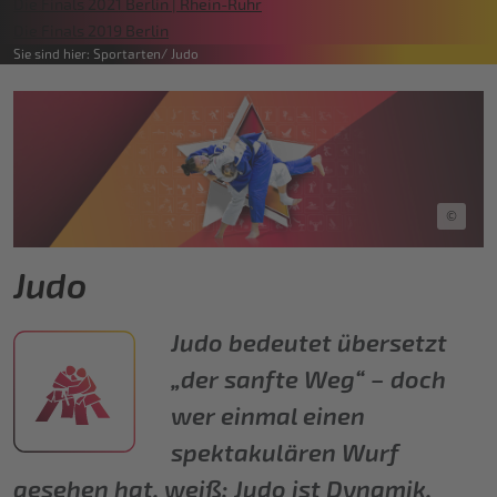
Die Finals 2021 Berlin | Rhein-Ruhr
Die Finals 2019 Berlin
Sie sind hier:
Sportarten
Judo
©
Judo
Judo bedeutet übersetzt
„der sanfte Weg“ – doch
wer einmal einen
spektakulären Wurf
gesehen hat, weiß: Judo ist Dynamik,