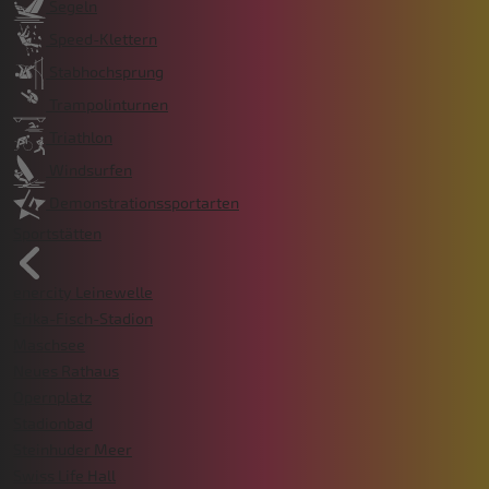
Segeln
Speed-Klettern
Stabhochsprung
Trampolinturnen
Triathlon
Windsurfen
Demonstrationssportarten
Sportstätten
enercity Leinewelle
Erika-Fisch-Stadion
Maschsee
Neues Rathaus
Opernplatz
Stadionbad
Steinhuder Meer
Swiss Life Hall