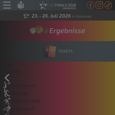
Ergebnisse
TICKETS
News
Sportarten
3x3 Basketball
7er-Rugby
Beach-Volleyball
BMX Flatland