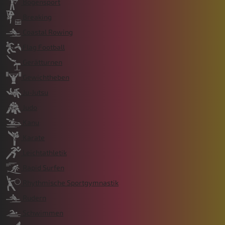
Bogensport
Breaking
Coastal Rowing
Flag Football
Gerätturnen
Gewichtheben
Ju-Jutsu
Judo
Kanu
Karate
Leichtathletik
Rapid Surfen
Rhythmische Sportgymnastik
Rudern
Schwimmen