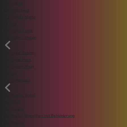
ZAG arena
Wattenscheid
VGH Finals-Meile
Tickets
Rund ums Event
Gastgeber-Region
Stadt und Region
Niedersachsen
Steinhuder Meer
Partner
Nachhaltigkeit
Verhaltensregeln
Mobilität
Awareness
Zugang für Menschen mit Behinderung
Programm