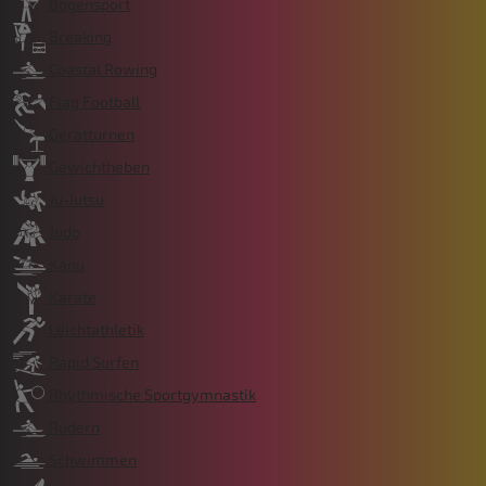
Bogensport
Breaking
Coastal Rowing
Flag Football
Gerätturnen
Gewichtheben
Ju-Jutsu
Judo
Kanu
Karate
Leichtathletik
Rapid Surfen
Rhythmische Sportgymnastik
Rudern
Schwimmen