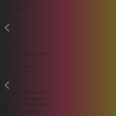
Leichte Sprache
Bildergalerie
Shop
Event-Guide
Übersicht
Zeitplan
Ergebnisse
TV Sendezeiten & Streams
FAQ
Verkehrshinweise
Länderwertung
Die Finals
Die Finals 2027 Stuttgart
Die Finals 2025 Dresden
Die Finals 2023 Rhein-Ruhr
Die Finals 2022 Berlin