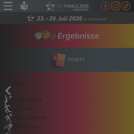
Ergebnisse
TICKETS
News
Sportarten
3x3 Basketball
7er-Rugby
Beach-Volleyball
BMX Flatland