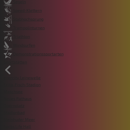
Segeln
Speed-Klettern
Stabhochsprung
Trampolinturnen
Triathlon
Windsurfen
Demonstrationssportarten
Sportstätten
enercity Leinewelle
Erika-Fisch-Stadion
Maschsee
Neues Rathaus
Opernplatz
Stadionbad
Steinhuder Meer
Swiss Life Hall