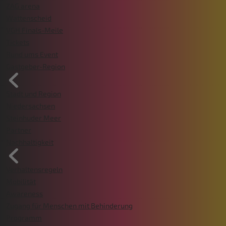
ZAG arena
Wattenscheid
VGH Finals-Meile
Tickets
Rund ums Event
Gastgeber-Region
Stadt und Region
Niedersachsen
Steinhuder Meer
Partner
Nachhaltigkeit
Verhaltensregeln
Mobilität
Awareness
Zugang für Menschen mit Behinderung
Programm