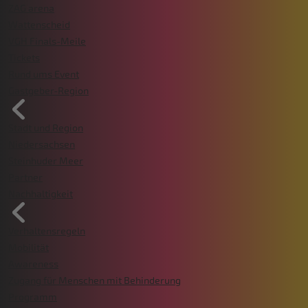
ZAG arena
Wattenscheid
VGH Finals-Meile
Tickets
Rund ums Event
Gastgeber-Region
Stadt und Region
Niedersachsen
Steinhuder Meer
Partner
Nachhaltigkeit
Verhaltensregeln
Mobilität
Awareness
Zugang für Menschen mit Behinderung
Programm