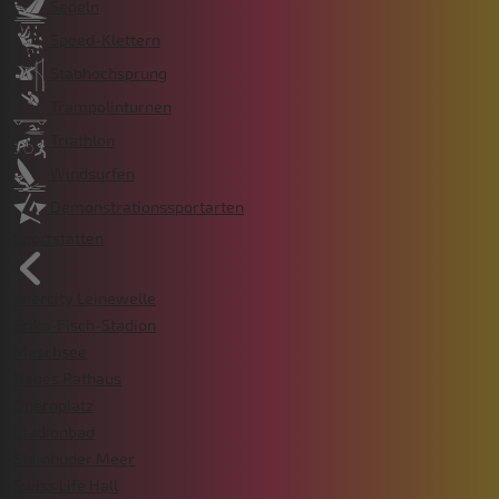
Segeln
Speed-Klettern
Stabhochsprung
Trampolinturnen
Triathlon
Windsurfen
Demonstrationssportarten
Sportstätten
enercity Leinewelle
Erika-Fisch-Stadion
Maschsee
Neues Rathaus
Opernplatz
Stadionbad
Steinhuder Meer
Swiss Life Hall