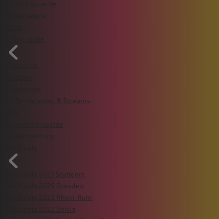
Leichte Sprache
Bildergalerie
Shop
Event-Guide
Übersicht
Zeitplan
Ergebnisse
TV Sendezeiten & Streams
FAQ
Verkehrshinweise
Länderwertung
Die Finals
Die Finals 2027 Stuttgart
Die Finals 2025 Dresden
Die Finals 2023 Rhein-Ruhr
Die Finals 2022 Berlin