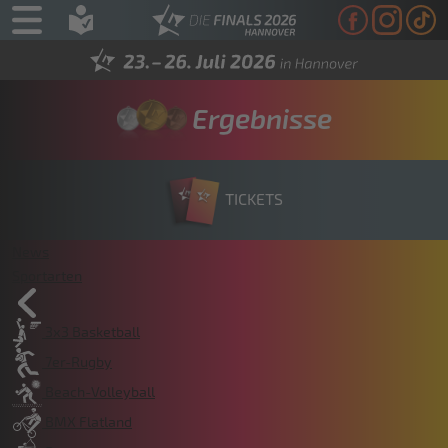
Ergebnisse
TICKETS
News
Sportarten
3x3 Basketball
7er-Rugby
Beach-Volleyball
BMX Flatland