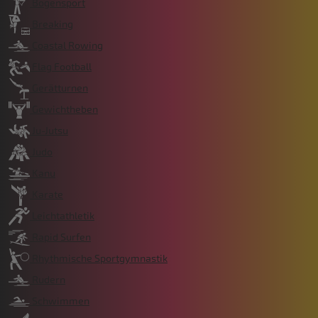
Bogensport
Breaking
Coastal Rowing
Flag Football
Gerätturnen
Gewichtheben
Ju-Jutsu
Judo
Kanu
Karate
Leichtathletik
Rapid Surfen
Rhythmische Sportgymnastik
Rudern
Schwimmen