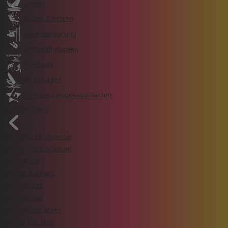
Segeln
Speed-Klettern
Stabhochsprung
Trampolinturnen
Triathlon
Windsurfen
Demonstrationssportarten
Sportstätten
enercity Leinewelle
Erika-Fisch-Stadion
Maschsee
Neues Rathaus
Opernplatz
Stadionbad
Steinhuder Meer
Swiss Life Hall