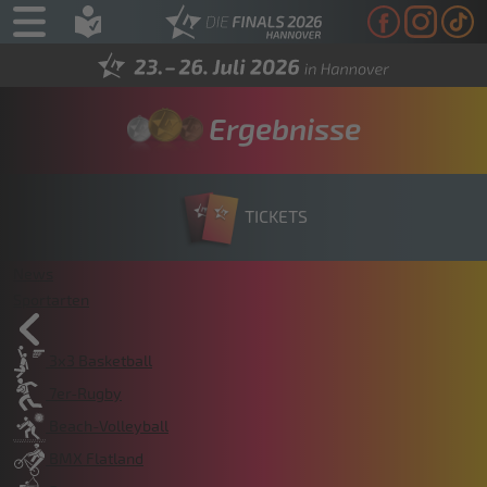
Ergebnisse
TICKETS
News
Sportarten
3x3 Basketball
7er-Rugby
Beach-Volleyball
BMX Flatland