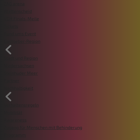
ZAG arena
Wattenscheid
VGH Finals-Meile
Tickets
Rund ums Event
Gastgeber-Region
Stadt und Region
Niedersachsen
Steinhuder Meer
Partner
Nachhaltigkeit
Verhaltensregeln
Mobilität
Awareness
Zugang für Menschen mit Behinderung
Programm