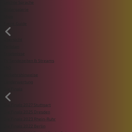
Leichte Sprache
Bildergalerie
Shop
Event-Guide
Übersicht
Zeitplan
Ergebnisse
TV Sendezeiten & Streams
FAQ
Verkehrshinweise
Länderwertung
Die Finals
Die Finals 2027 Stuttgart
Die Finals 2025 Dresden
Die Finals 2023 Rhein-Ruhr
Die Finals 2022 Berlin