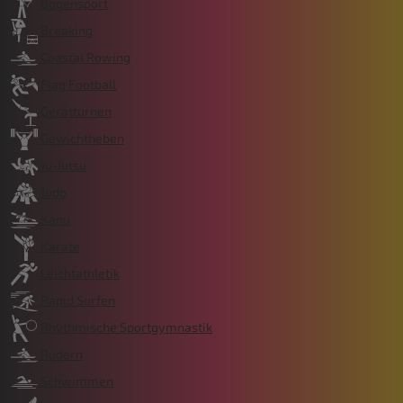
Bogensport
Breaking
Coastal Rowing
Flag Football
Gerätturnen
Gewichtheben
Ju-Jutsu
Judo
Kanu
Karate
Leichtathletik
Rapid Surfen
Rhythmische Sportgymnastik
Rudern
Schwimmen