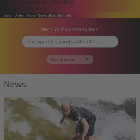
Die Finals 2021 Berlin | Rhein-Ruhr
Die Finals 2019 Berlin
Sie sind hier:
News
News über DieFinals
Nach Stichworten suchen:
Gerätturnen
News