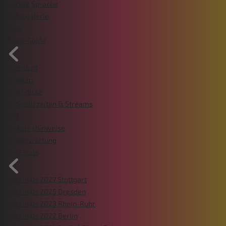
Leichte Sprache
Bildergalerie
Shop
Event-Guide
Übersicht
Zeitplan
Ergebnisse
TV Sendezeiten & Streams
FAQ
Verkehrshinweise
Länderwertung
Die Finals
Die Finals 2027 Stuttgart
Die Finals 2025 Dresden
Die Finals 2023 Rhein-Ruhr
Die Finals 2022 Berlin