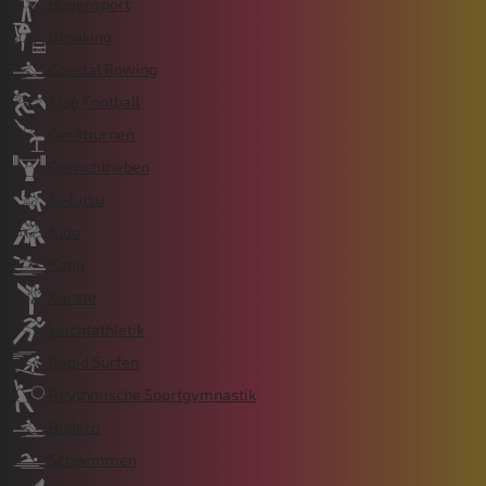
Bogensport
Breaking
Coastal Rowing
Flag Football
Gerätturnen
Gewichtheben
Ju-Jutsu
Judo
Kanu
Karate
Leichtathletik
Rapid Surfen
Rhythmische Sportgymnastik
Rudern
Schwimmen