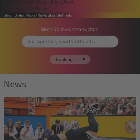
Die Finals 2021 Berlin | Rhein-Ruhr
Die Finals 2019 Berlin
Sie sind hier:
News
News über DieFinals
Nach Stichworten suchen:
Breaking
News