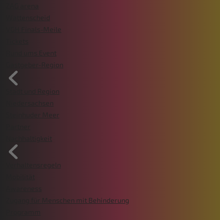
ZAG arena
Wattenscheid
VGH Finals-Meile
Tickets
Rund ums Event
Gastgeber-Region
Stadt und Region
Niedersachsen
Steinhuder Meer
Partner
Nachhaltigkeit
Verhaltensregeln
Mobilität
Awareness
Zugang für Menschen mit Behinderung
Programm