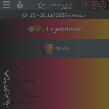
Ergebnisse
TICKETS
News
Sportarten
3x3 Basketball
7er-Rugby
Beach-Volleyball
BMX Flatland