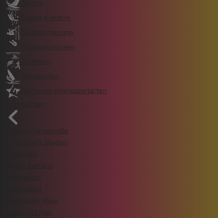
Segeln
Speed-Klettern
Stabhochsprung
Trampolinturnen
Triathlon
Windsurfen
Demonstrationssportarten
Sportstätten
enercity Leinewelle
Erika-Fisch-Stadion
Maschsee
Neues Rathaus
Opernplatz
Stadionbad
Steinhuder Meer
Swiss Life Hall