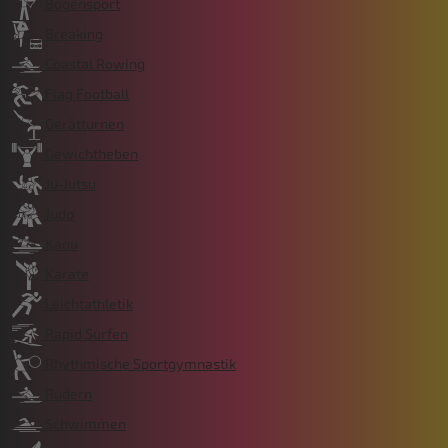
Bogensport
Breaking
Coastal Rowing
Flag Football
Gerätturnen
Gewichtheben
Ju-Jutsu
Judo
Kanu
Karate
Leichtathletik
Rapid Surfen
Rhythmische Sportgymnastik
Rudern
Schwimmen