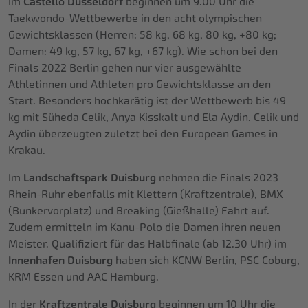
Im
Castello Düsseldorf
beginnen um 9.00 Uhr die
Taekwondo-Wettbewerbe in den acht olympischen
Gewichtsklassen (Herren: 58 kg, 68 kg, 80 kg, +80 kg;
Damen: 49 kg, 57 kg, 67 kg, +67 kg). Wie schon bei den
Finals 2022 Berlin gehen nur vier ausgewählte
Athletinnen und Athleten pro Gewichtsklasse an den
Start. Besonders hochkarätig ist der Wettbewerb bis 49
kg mit Süheda Celik, Anya Kisskalt und Ela Aydin. Celik und
Aydin überzeugten zuletzt bei den European Games in
Krakau.
Im
Landschaftspark Duisburg
nehmen die Finals 2023
Rhein-Ruhr ebenfalls mit Klettern (Kraftzentrale), BMX
(Bunkervorplatz) und Breaking (Gießhalle) Fahrt auf.
Zudem ermitteln im Kanu-Polo die Damen ihren neuen
Meister. Qualifiziert für das Halbfinale (ab 12.30 Uhr) im
Innenhafen Duisburg
haben sich KCNW Berlin, PSC Coburg,
KRM Essen und AAC Hamburg.
In der
Kraftzentrale Duisburg
beginnen um 10 Uhr die