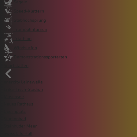
Segeln
Speed-Klettern
Stabhochsprung
Trampolinturnen
Triathlon
Windsurfen
Demonstrationssportarten
Sportstätten
enercity Leinewelle
Erika-Fisch-Stadion
Maschsee
Neues Rathaus
Opernplatz
Stadionbad
Steinhuder Meer
Swiss Life Hall