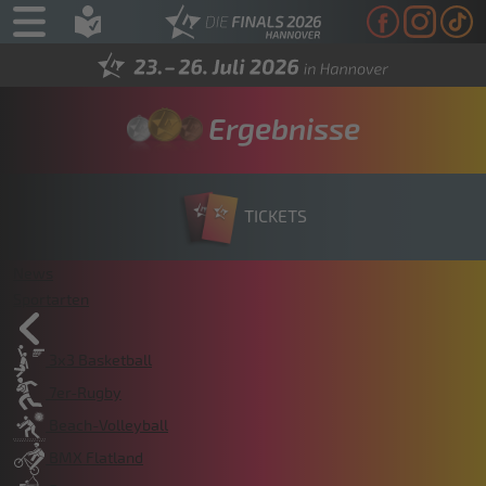
Ergebnisse
TICKETS
News
Sportarten
3x3 Basketball
7er-Rugby
Beach-Volleyball
BMX Flatland