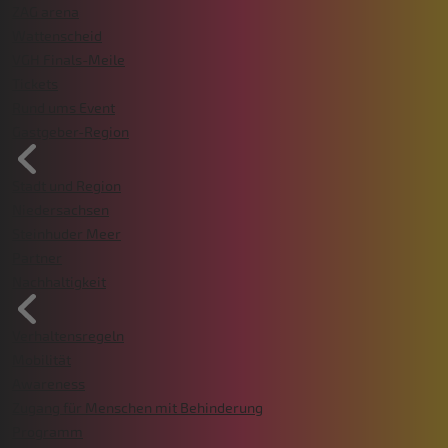
ZAG arena
Wattenscheid
VGH Finals-Meile
Tickets
Rund ums Event
Gastgeber-Region
Stadt und Region
Niedersachsen
Steinhuder Meer
Partner
Nachhaltigkeit
Verhaltensregeln
Mobilität
Awareness
Zugang für Menschen mit Behinderung
Programm