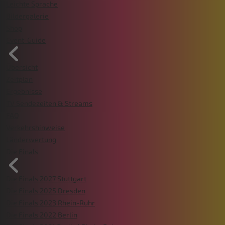
Leichte Sprache
Bildergalerie
Shop
Event-Guide
Übersicht
Zeitplan
Ergebnisse
TV Sendezeiten & Streams
FAQ
Verkehrshinweise
Länderwertung
Die Finals
Die Finals 2027 Stuttgart
Die Finals 2025 Dresden
Die Finals 2023 Rhein-Ruhr
Die Finals 2022 Berlin