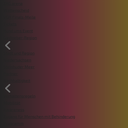
ZAG arena
Wattenscheid
VGH Finals-Meile
Tickets
Rund ums Event
Gastgeber-Region
Stadt und Region
Niedersachsen
Steinhuder Meer
Partner
Nachhaltigkeit
Verhaltensregeln
Mobilität
Awareness
Zugang für Menschen mit Behinderung
Programm