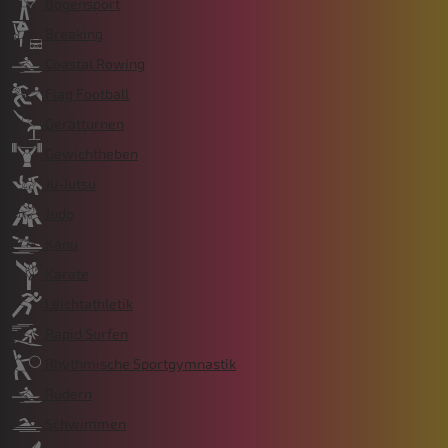
Bogensport
Breaking
Coastal Rowing
Flag Football
Gerätturnen
Gewichtheben
Ju-Jutsu
Judo
Kanu
Karate
Leichtathletik
Rapid Surfen
Rhythmische Sportgymnastik
Rudern
Schwimmen