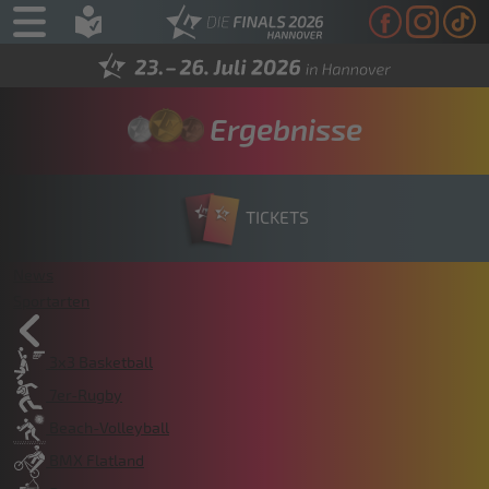
Ergebnisse
TICKETS
News
Sportarten
3x3 Basketball
7er-Rugby
Beach-Volleyball
BMX Flatland