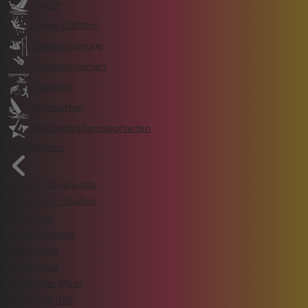
Segeln
Speed-Klettern
Stabhochsprung
Trampolinturnen
Triathlon
Windsurfen
Demonstrationssportarten
Sportstätten
enercity Leinewelle
Erika-Fisch-Stadion
Maschsee
Neues Rathaus
Opernplatz
Stadionbad
Steinhuder Meer
Swiss Life Hall