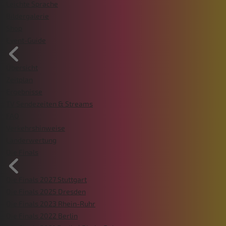
Leichte Sprache
Bildergalerie
Shop
Event-Guide
Übersicht
Zeitplan
Ergebnisse
TV Sendezeiten & Streams
FAQ
Verkehrshinweise
Länderwertung
Die Finals
Die Finals 2027 Stuttgart
Die Finals 2025 Dresden
Die Finals 2023 Rhein-Ruhr
Die Finals 2022 Berlin