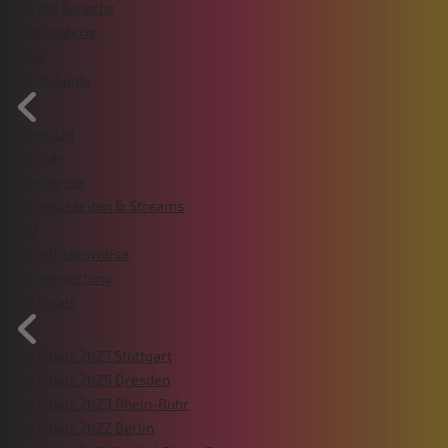
Leichte Sprache
Bildergalerie
Shop
Event-Guide
Übersicht
Zeitplan
Ergebnisse
TV Sendezeiten & Streams
FAQ
Verkehrshinweise
Länderwertung
Die Finals
Die Finals 2027 Stuttgart
Die Finals 2025 Dresden
Die Finals 2023 Rhein-Ruhr
Die Finals 2022 Berlin