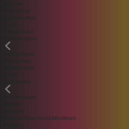
ZAG arena
Wattenscheid
VGH Finals-Meile
Tickets
Rund ums Event
Gastgeber-Region
Stadt und Region
Niedersachsen
Steinhuder Meer
Partner
Nachhaltigkeit
Verhaltensregeln
Mobilität
Awareness
Zugang für Menschen mit Behinderung
Programm