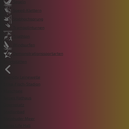
Segeln
Speed-Klettern
Stabhochsprung
Trampolinturnen
Triathlon
Windsurfen
Demonstrationssportarten
Sportstätten
enercity Leinewelle
Erika-Fisch-Stadion
Maschsee
Neues Rathaus
Opernplatz
Stadionbad
Steinhuder Meer
Swiss Life Hall