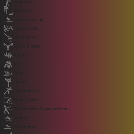
Bogensport
Breaking
Coastal Rowing
Flag Football
Gerätturnen
Gewichtheben
Ju-Jutsu
Judo
Kanu
Karate
Leichtathletik
Rapid Surfen
Rhythmische Sportgymnastik
Rudern
Schwimmen