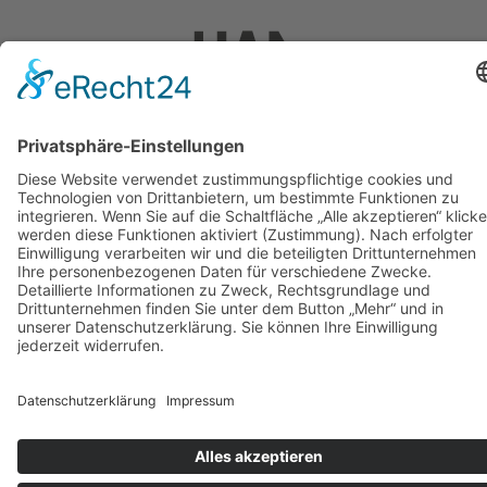
ntakt
Impressum
Datenschutzerklärung
Projekt-
Medien-
Management
Akkreditier
© 2026 Die Finals. Alle Rechte vorbehalten