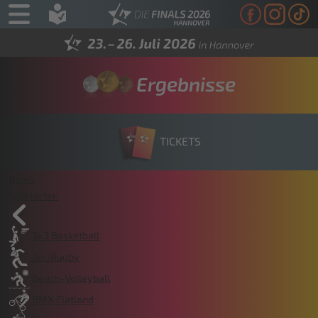
Ergebnisse
TICKETS
News
Sportarten
3x3 Basketball
7er-Rugby
Beach-Volleyball
BMX Flatland