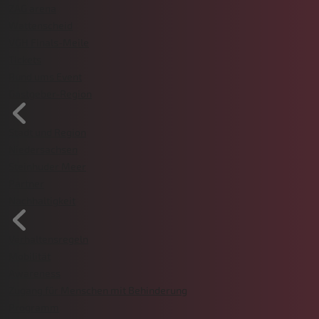
ZAG arena
Wattenscheid
VGH Finals-Meile
Tickets
Rund ums Event
Gastgeber-Region
Stadt und Region
Niedersachsen
Steinhuder Meer
Partner
Nachhaltigkeit
Verhaltensregeln
Mobilität
Awareness
Zugang für Menschen mit Behinderung
Programm