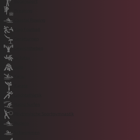
Bogensport
Breaking
Coastal Rowing
Flag Football
Gerätturnen
Gewichtheben
Ju-Jutsu
Judo
Kanu
Karate
Leichtathletik
Rapid Surfen
Rhythmische Sportgymnastik
Rudern
Schwimmen