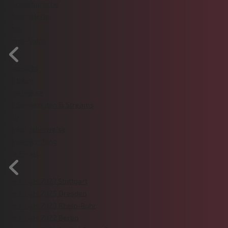
Leichte Sprache
Bildergalerie
Shop
Event-Guide
Übersicht
Zeitplan
Ergebnisse
TV Sendezeiten & Streams
FAQ
Verkehrshinweise
Länderwertung
Die Finals
Die Finals 2027 Stuttgart
Die Finals 2025 Dresden
Die Finals 2023 Rhein-Ruhr
Die Finals 2022 Berlin