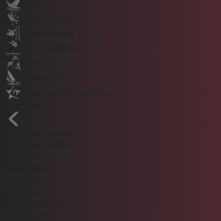
Segeln
Speed-Klettern
Stabhochsprung
Trampolinturnen
Triathlon
Windsurfen
Demonstrationssportarten
Sportstätten
enercity Leinewelle
Erika-Fisch-Stadion
Maschsee
Neues Rathaus
Opernplatz
Stadionbad
Steinhuder Meer
Swiss Life Hall