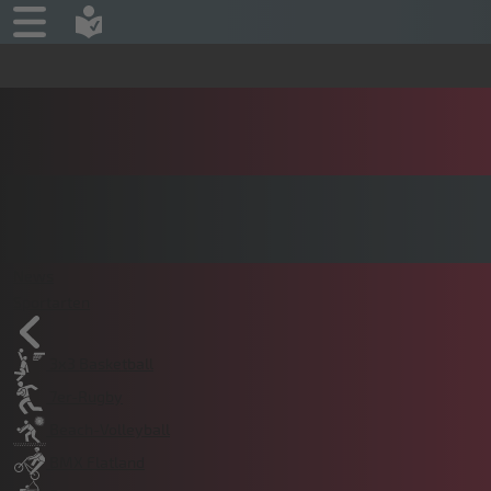
News
Sportarten
3x3 Basketball
7er-Rugby
Beach-Volleyball
BMX Flatland