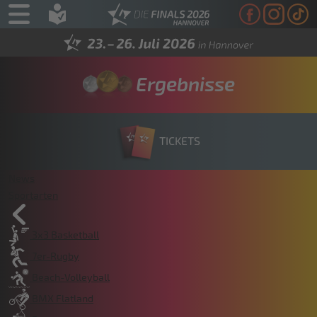
Ergebnisse
TICKETS
News
Sportarten
3x3 Basketball
7er-Rugby
Beach-Volleyball
BMX Flatland