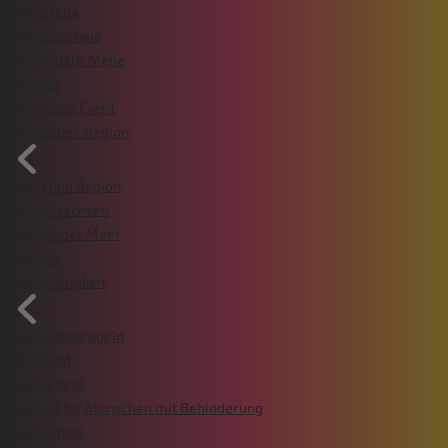
ZAG arena
Wattenscheid
VGH Finals-Meile
Tickets
Rund ums Event
Gastgeber-Region
Stadt und Region
Niedersachsen
Steinhuder Meer
Partner
Nachhaltigkeit
Verhaltensregeln
Mobilität
Awareness
Zugang für Menschen mit Behinderung
Programm