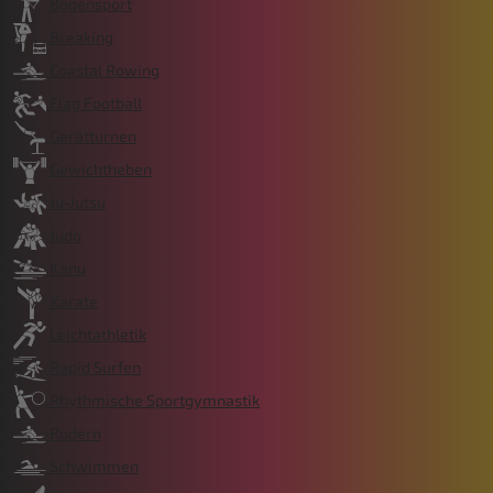
Bogensport
Breaking
Coastal Rowing
Flag Football
Gerätturnen
Gewichtheben
Ju-Jutsu
Judo
Kanu
Karate
Leichtathletik
Rapid Surfen
Rhythmische Sportgymnastik
Rudern
Schwimmen