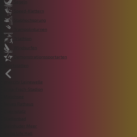
Segeln
Speed-Klettern
Stabhochsprung
Trampolinturnen
Triathlon
Windsurfen
Demonstrationssportarten
Sportstätten
enercity Leinewelle
Erika-Fisch-Stadion
Maschsee
Neues Rathaus
Opernplatz
Stadionbad
Steinhuder Meer
Swiss Life Hall