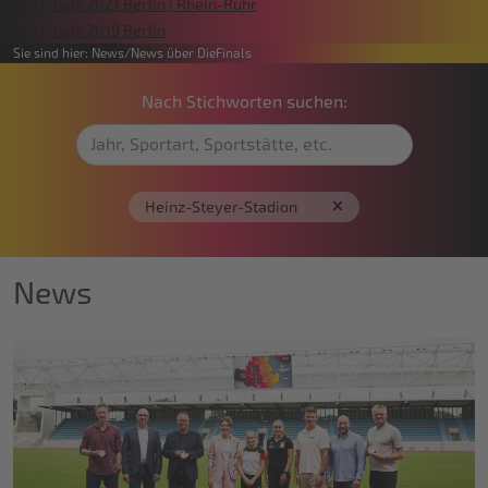
Die Finals 2021 Berlin | Rhein-Ruhr
Die Finals 2019 Berlin
Sie sind hier:
News
News über DieFinals
Nach Stichworten suchen:
Heinz-Steyer-Stadion
News