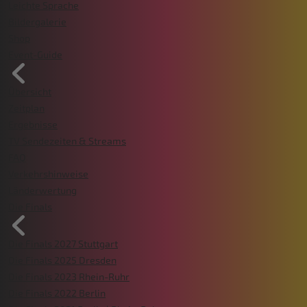
Leichte Sprache
Bildergalerie
Shop
Event-Guide
Übersicht
Zeitplan
Ergebnisse
TV Sendezeiten & Streams
FAQ
Verkehrshinweise
Länderwertung
Die Finals
Die Finals 2027 Stuttgart
Die Finals 2025 Dresden
Die Finals 2023 Rhein-Ruhr
Die Finals 2022 Berlin