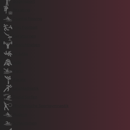
Bogensport
Breaking
Coastal Rowing
Flag Football
Gerätturnen
Gewichtheben
Ju-Jutsu
Judo
Kanu
Karate
Leichtathletik
Rapid Surfen
Rhythmische Sportgymnastik
Rudern
Schwimmen