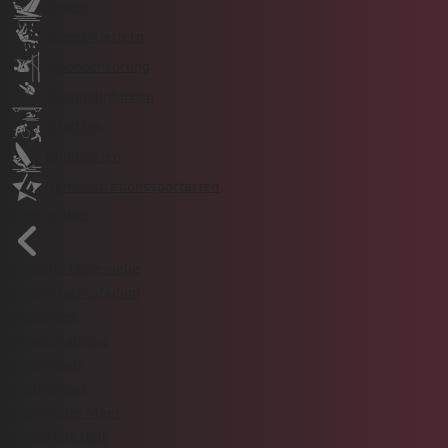
Segeln
Speed-Klettern
Stabhochsprung
Trampolinturnen
Triathlon
Windsurfen
Demonstrationssportarten
Sportstätten
enercity Leinewelle
Erika-Fisch-Stadion
Maschsee
Neues Rathaus
Opernplatz
Stadionbad
Steinhuder Meer
Swiss Life Hall