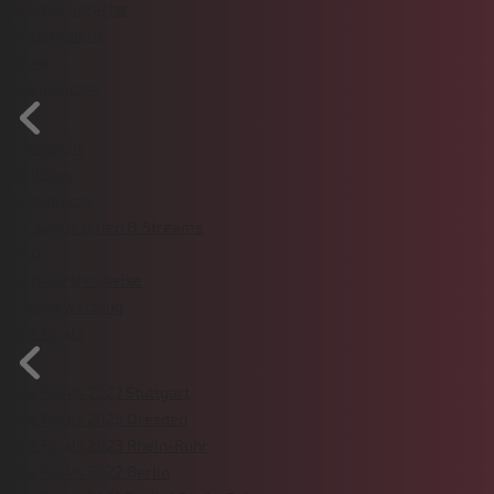
Leichte Sprache
Bildergalerie
Shop
Event-Guide
Übersicht
Zeitplan
Ergebnisse
TV Sendezeiten & Streams
FAQ
Verkehrshinweise
Länderwertung
Die Finals
Die Finals 2027 Stuttgart
Die Finals 2025 Dresden
Die Finals 2023 Rhein-Ruhr
Die Finals 2022 Berlin