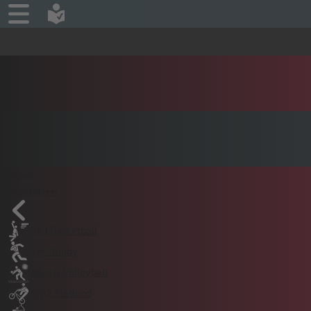
News
Sportarten
3x3 Basketball
7er-Rugby
Beach-Volleyball
BMX Flatland