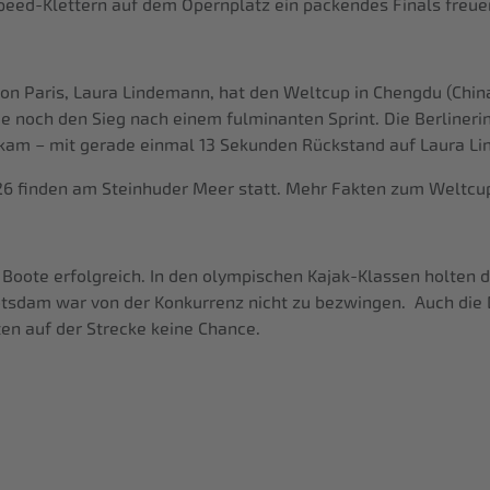
d-Klettern auf dem Opernplatz ein packendes Finals freuen. D
von Paris, Laura Lindemann, hat den Weltcup in Chengdu (Chi
nie noch den Sieg nach einem fulminanten Sprint. Die Berlineri
iel kam – mit gerade einmal 13 Sekunden Rückstand auf Laura L
26 finden am Steinhuder Meer statt. Mehr Fakten zum Weltcu
oote erfolgreich. In den olympischen Kajak-Klassen holten 
sdam war von der Konkurrenz nicht zu bezwingen. Auch die 
en auf der Strecke keine Chance.