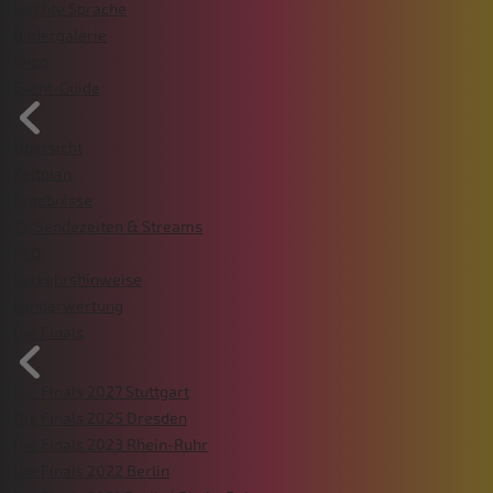
Leichte Sprache
Bildergalerie
Shop
Event-Guide
Übersicht
Zeitplan
Ergebnisse
TV Sendezeiten & Streams
FAQ
Verkehrshinweise
Länderwertung
Die Finals
Die Finals 2027 Stuttgart
Die Finals 2025 Dresden
Die Finals 2023 Rhein-Ruhr
Die Finals 2022 Berlin