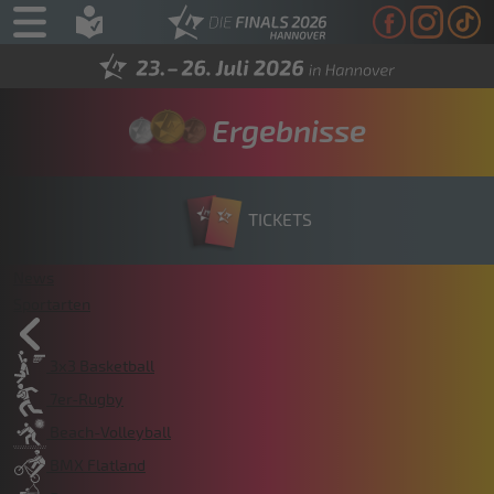
Ergebnisse
TICKETS
News
Sportarten
3x3 Basketball
7er-Rugby
Beach-Volleyball
BMX Flatland