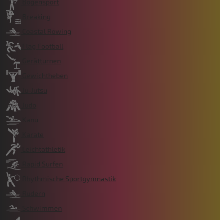
Bogensport
Breaking
Coastal Rowing
Flag Football
Gerätturnen
Gewichtheben
Ju-Jutsu
Judo
Kanu
Karate
Leichtathletik
Rapid Surfen
Rhythmische Sportgymnastik
Rudern
Schwimmen