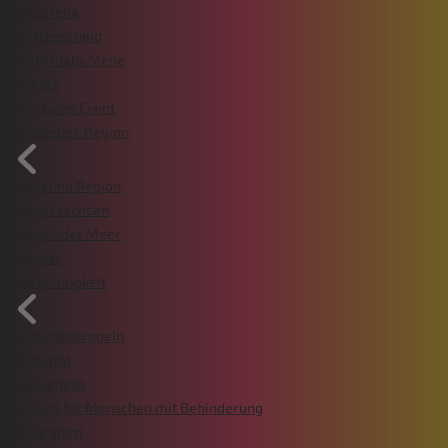
ZAG arena
Wattenscheid
VGH Finals-Meile
Tickets
Rund ums Event
Gastgeber-Region
Stadt und Region
Niedersachsen
Steinhuder Meer
Partner
Nachhaltigkeit
Verhaltensregeln
Mobilität
Awareness
Zugang für Menschen mit Behinderung
Programm