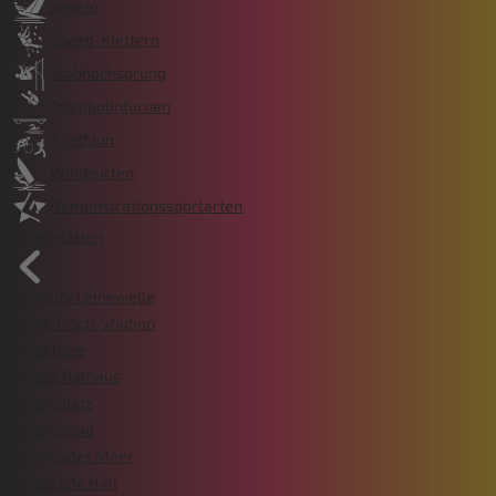
Segeln
Speed-Klettern
Stabhochsprung
Trampolinturnen
Triathlon
Windsurfen
Demonstrationssportarten
Sportstätten
enercity Leinewelle
Erika-Fisch-Stadion
Maschsee
Neues Rathaus
Opernplatz
Stadionbad
Steinhuder Meer
Swiss Life Hall