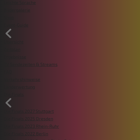
Leichte Sprache
Bildergalerie
Shop
Event-Guide
Übersicht
Zeitplan
Ergebnisse
TV Sendezeiten & Streams
FAQ
Verkehrshinweise
Länderwertung
Die Finals
Die Finals 2027 Stuttgart
Die Finals 2025 Dresden
Die Finals 2023 Rhein-Ruhr
Die Finals 2022 Berlin