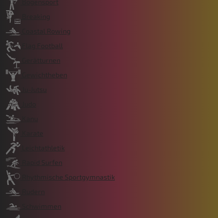
Bogensport
Breaking
Coastal Rowing
Flag Football
Gerätturnen
Gewichtheben
Ju-Jutsu
Judo
Kanu
Karate
Leichtathletik
Rapid Surfen
Rhythmische Sportgymnastik
Rudern
Schwimmen