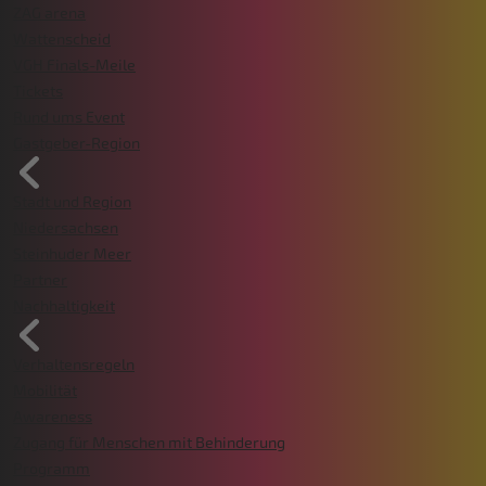
ZAG arena
Wattenscheid
VGH Finals-Meile
Tickets
Rund ums Event
Gastgeber-Region
Stadt und Region
Niedersachsen
Steinhuder Meer
Partner
Nachhaltigkeit
Verhaltensregeln
Mobilität
Awareness
Zugang für Menschen mit Behinderung
Programm