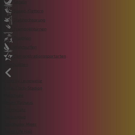
Segeln
Speed-Klettern
Stabhochsprung
Trampolinturnen
Triathlon
Windsurfen
Demonstrationssportarten
Sportstätten
enercity Leinewelle
Erika-Fisch-Stadion
Maschsee
Neues Rathaus
Opernplatz
Stadionbad
Steinhuder Meer
Swiss Life Hall