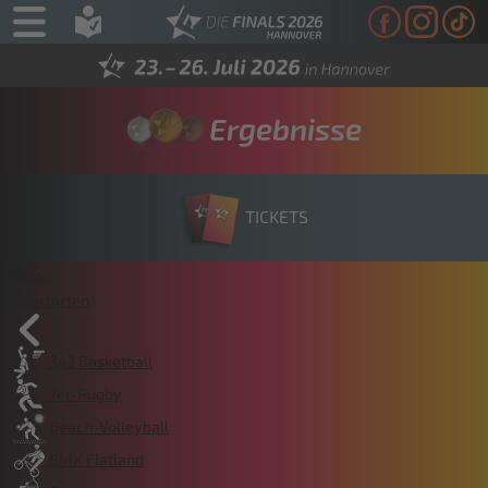
Ergebnisse
TICKETS
News
Sportarten
3x3 Basketball
7er-Rugby
Beach-Volleyball
BMX Flatland