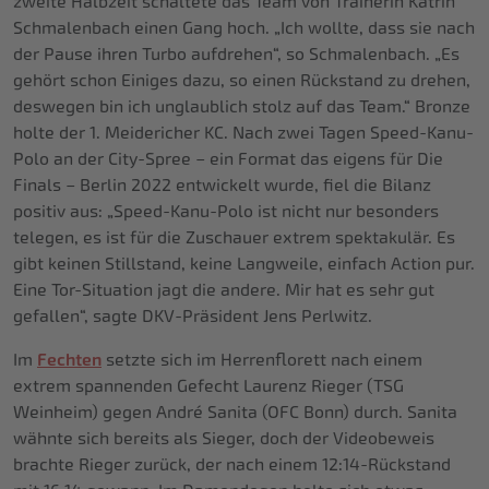
zweite Halbzeit schaltete das Team von Trainerin Katrin
Schmalenbach einen Gang hoch. „Ich wollte, dass sie nach
der Pause ihren Turbo aufdrehen“, so Schmalenbach. „Es
gehört schon Einiges dazu, so einen Rückstand zu drehen,
deswegen bin ich unglaublich stolz auf das Team.“ Bronze
holte der 1. Meidericher KC. Nach zwei Tagen Speed-Kanu-
Polo an der City-Spree – ein Format das eigens für Die
Finals – Berlin 2022 entwickelt wurde, fiel die Bilanz
positiv aus: „Speed-Kanu-Polo ist nicht nur besonders
telegen, es ist für die Zuschauer extrem spektakulär. Es
gibt keinen Stillstand, keine Langweile, einfach Action pur.
Eine Tor-Situation jagt die andere. Mir hat es sehr gut
gefallen“, sagte DKV-Präsident Jens Perlwitz.
Im
Fechten
setzte sich im Herrenflorett nach einem
extrem spannenden Gefecht Laurenz Rieger (TSG
Weinheim) gegen André Sanita (OFC Bonn) durch. Sanita
wähnte sich bereits als Sieger, doch der Videobeweis
brachte Rieger zurück, der nach einem 12:14-Rückstand