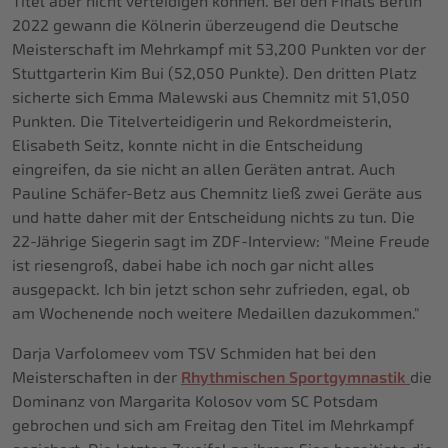
Titel aber nicht verteidigen können. Bei den Finals Berlin
2022 gewann die Kölnerin überzeugend die Deutsche
Meisterschaft im Mehrkampf mit 53,200 Punkten vor der
Stuttgarterin Kim Bui (52,050 Punkte). Den dritten Platz
sicherte sich Emma Malewski aus Chemnitz mit 51,050
Punkten. Die Titelverteidigerin und Rekordmeisterin,
Elisabeth Seitz, konnte nicht in die Entscheidung
eingreifen, da sie nicht an allen Geräten antrat. Auch
Pauline Schäfer-Betz aus Chemnitz ließ zwei Geräte aus
und hatte daher mit der Entscheidung nichts zu tun. Die
22-Jährige Siegerin sagt im ZDF-Interview: "Meine Freude
ist riesengroß, dabei habe ich noch gar nicht alles
ausgepackt. Ich bin jetzt schon sehr zufrieden, egal, ob
am Wochenende noch weitere Medaillen dazukommen."
Darja Varfolomeev vom TSV Schmiden hat bei den
Meisterschaften in der
Rhythmischen Sportgymnastik
die
Dominanz von Margarita Kolosov vom SC Potsdam
gebrochen und sich am Freitag den Titel im Mehrkampf