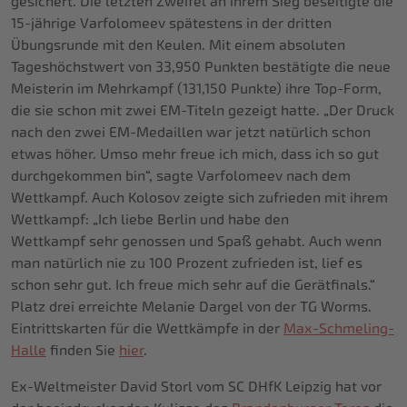
gesichert. Die letzten Zweifel an ihrem Sieg beseitigte die
15-jährige Varfolomeev spätestens in der dritten
Übungsrunde mit den Keulen. Mit einem absoluten
Tageshöchstwert von 33,950 Punkten bestätigte die neue
Meisterin im Mehrkampf (131,150 Punkte) ihre Top-Form,
die sie schon mit zwei EM-Titeln gezeigt hatte. „Der Druck
nach den zwei EM-Medaillen war jetzt natürlich schon
etwas höher. Umso mehr freue ich mich, dass ich so gut
durchgekommen bin“, sagte Varfolomeev nach dem
Wettkampf. Auch Kolosov zeigte sich zufrieden mit ihrem
Wettkampf: „Ich liebe Berlin und habe den
Wettkampf sehr genossen und Spaß gehabt. Auch wenn
man natürlich nie zu 100 Prozent zufrieden ist, lief es
schon sehr gut. Ich freue mich sehr auf die Gerätfinals.“
Platz drei erreichte Melanie Dargel von der TG Worms.
Eintrittskarten für die Wettkämpfe in der
Max-Schmeling-
Halle
finden Sie
hier
.
Ex-Weltmeister David Storl vom SC DHfK Leipzig hat vor