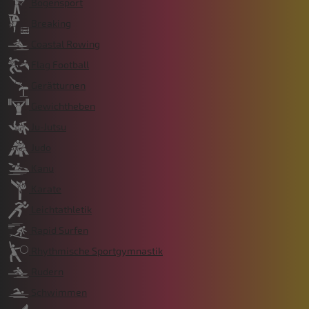
Bogensport
Breaking
Coastal Rowing
Flag Football
Gerätturnen
Gewichtheben
Ju-Jutsu
Judo
Kanu
Karate
Leichtathletik
Rapid Surfen
Rhythmische Sportgymnastik
Rudern
Schwimmen