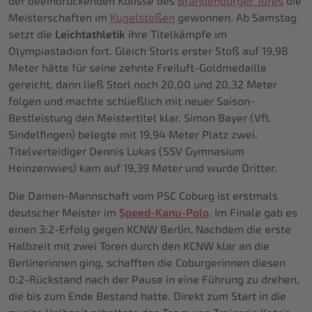
der beeindruckenden Kulisse des
Brandenburger Tores
die
Meisterschaften im
Kugelstoßen
gewonnen. Ab Samstag
setzt die
Leichtathletik
ihre Titelkämpfe im
Olympiastadion fort. Gleich Storls erster Stoß auf 19,98
Meter hätte für seine zehnte Freiluft-Goldmedaille
gereicht, dann ließ Storl noch 20,00 und 20,32 Meter
folgen und machte schließlich mit neuer Saison-
Bestleistung den Meistertitel klar. Simon Bayer (VfL
Sindelfingen) belegte mit 19,94 Meter Platz zwei.
Titelverteidiger Dennis Lukas (SSV Gymnasium
Heinzenwies) kam auf 19,39 Meter und wurde Dritter.
Die Damen-Mannschaft vom PSC Coburg ist erstmals
deutscher Meister im
Speed-Kanu-Polo
. Im Finale gab es
einen 3:2-Erfolg gegen KCNW Berlin. Nachdem die erste
Halbzeit mit zwei Toren durch den KCNW klar an die
Berlinerinnen ging, schafften die Coburgerinnen diesen
0:2-Rückstand nach der Pause in eine Führung zu drehen,
die bis zum Ende Bestand hatte. Direkt zum Start in die