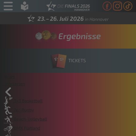
Ergebnisse
TICKETS
News
Sportarten
3x3 Basketball
7er-Rugby
Beach-Volleyball
BMX Flatland