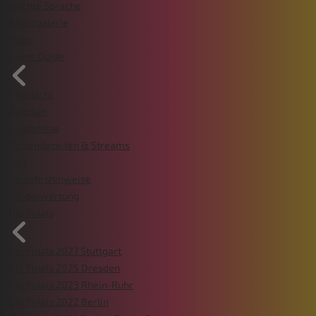
Leichte Sprache
Bildergalerie
Shop
Event-Guide
Übersicht
Zeitplan
Ergebnisse
TV Sendezeiten & Streams
FAQ
Verkehrshinweise
Länderwertung
Die Finals
Die Finals 2027 Stuttgart
Die Finals 2025 Dresden
Die Finals 2023 Rhein-Ruhr
Die Finals 2022 Berlin