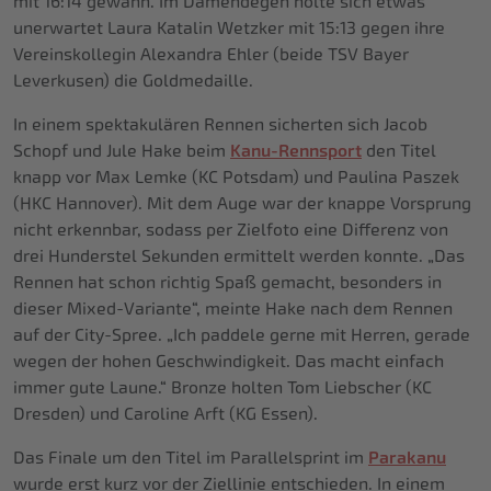
mit 16:14 gewann. Im Damendegen holte sich etwas
unerwartet Laura Katalin Wetzker mit 15:13 gegen ihre
Vereinskollegin Alexandra Ehler (beide TSV Bayer
Leverkusen) die Goldmedaille.
In einem spektakulären Rennen sicherten sich Jacob
Schopf und Jule Hake beim
Kanu-Rennsport
den Titel
knapp vor Max Lemke (KC Potsdam) und Paulina Paszek
(HKC Hannover). Mit dem Auge war der knappe Vorsprung
nicht erkennbar, sodass per Zielfoto eine Differenz von
drei Hunderstel Sekunden ermittelt werden konnte. „Das
Rennen hat schon richtig Spaß gemacht, besonders in
dieser Mixed-Variante“, meinte Hake nach dem Rennen
auf der City-Spree. „Ich paddele gerne mit Herren, gerade
wegen der hohen Geschwindigkeit. Das macht einfach
immer gute Laune.“ Bronze holten Tom Liebscher (KC
Dresden) und Caroline Arft (KG Essen).
Das Finale um den Titel im Parallelsprint im
Parakanu
wurde erst kurz vor der Ziellinie entschieden. In einem