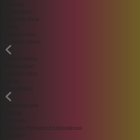
ZAG arena
Wattenscheid
VGH Finals-Meile
Tickets
Rund ums Event
Gastgeber-Region
Stadt und Region
Niedersachsen
Steinhuder Meer
Partner
Nachhaltigkeit
Verhaltensregeln
Mobilität
Awareness
Zugang für Menschen mit Behinderung
Programm