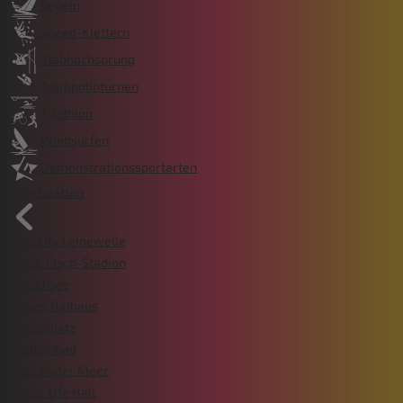
Segeln
Speed-Klettern
Stabhochsprung
Trampolinturnen
Triathlon
Windsurfen
Demonstrationssportarten
Sportstätten
enercity Leinewelle
Erika-Fisch-Stadion
Maschsee
Neues Rathaus
Opernplatz
Stadionbad
Steinhuder Meer
Swiss Life Hall