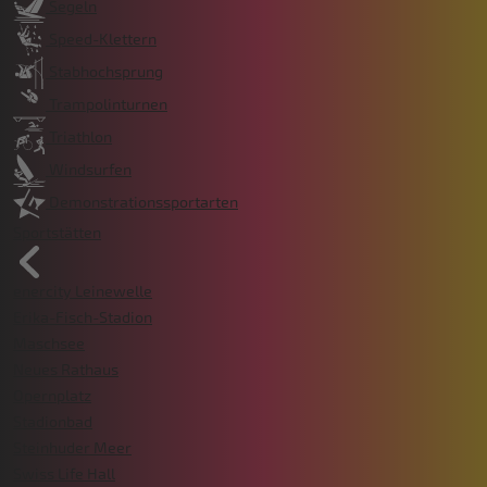
Segeln
Speed-Klettern
Stabhochsprung
Trampolinturnen
Triathlon
Windsurfen
Demonstrationssportarten
Sportstätten
enercity Leinewelle
Erika-Fisch-Stadion
Maschsee
Neues Rathaus
Opernplatz
Stadionbad
Steinhuder Meer
Swiss Life Hall