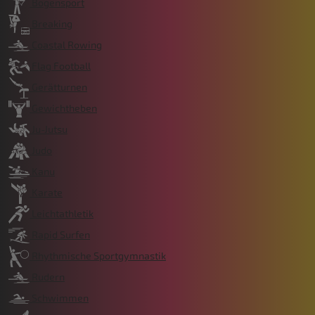
Bogensport
Breaking
Coastal Rowing
Flag Football
Gerätturnen
Gewichtheben
Ju-Jutsu
Judo
Kanu
Karate
Leichtathletik
Rapid Surfen
Rhythmische Sportgymnastik
Rudern
Schwimmen