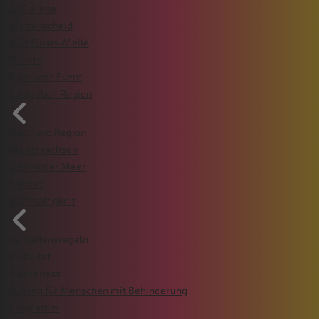
ZAG arena
Wattenscheid
VGH Finals-Meile
Tickets
Rund ums Event
Gastgeber-Region
Stadt und Region
Niedersachsen
Steinhuder Meer
Partner
Nachhaltigkeit
Verhaltensregeln
Mobilität
Awareness
Zugang für Menschen mit Behinderung
Programm