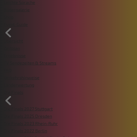
Leichte Sprache
Bildergalerie
Shop
Event-Guide
Übersicht
Zeitplan
Ergebnisse
TV Sendezeiten & Streams
FAQ
Verkehrshinweise
Länderwertung
Die Finals
Die Finals 2027 Stuttgart
Die Finals 2025 Dresden
Die Finals 2023 Rhein-Ruhr
Die Finals 2022 Berlin