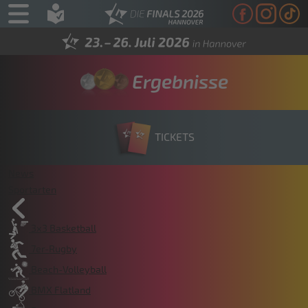
Ergebnisse
TICKETS
News
Sportarten
3x3 Basketball
7er-Rugby
Beach-Volleyball
BMX Flatland