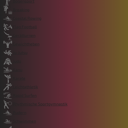
Bogensport
Breaking
Coastal Rowing
Flag Football
Gerätturnen
Gewichtheben
Ju-Jutsu
Judo
Kanu
Karate
Leichtathletik
Rapid Surfen
Rhythmische Sportgymnastik
Rudern
Schwimmen