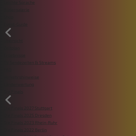
Leichte Sprache
Bildergalerie
Shop
Event-Guide
Übersicht
Zeitplan
Ergebnisse
TV Sendezeiten & Streams
FAQ
Verkehrshinweise
Länderwertung
Die Finals
Die Finals 2027 Stuttgart
Die Finals 2025 Dresden
Die Finals 2023 Rhein-Ruhr
Die Finals 2022 Berlin