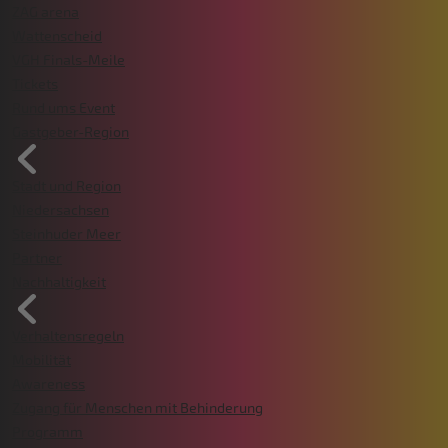
ZAG arena
Wattenscheid
VGH Finals-Meile
Tickets
Rund ums Event
Gastgeber-Region
Stadt und Region
Niedersachsen
Steinhuder Meer
Partner
Nachhaltigkeit
Verhaltensregeln
Mobilität
Awareness
Zugang für Menschen mit Behinderung
Programm