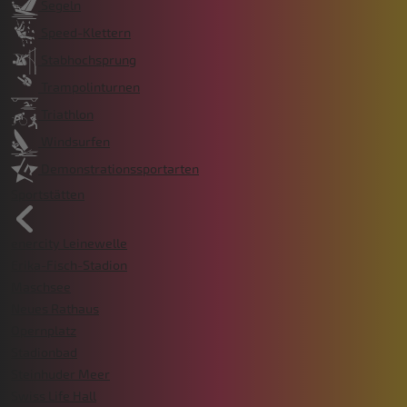
Segeln
Speed-Klettern
Stabhochsprung
Trampolinturnen
Triathlon
Windsurfen
Demonstrationssportarten
Sportstätten
enercity Leinewelle
Erika-Fisch-Stadion
Maschsee
Neues Rathaus
Opernplatz
Stadionbad
Steinhuder Meer
Swiss Life Hall