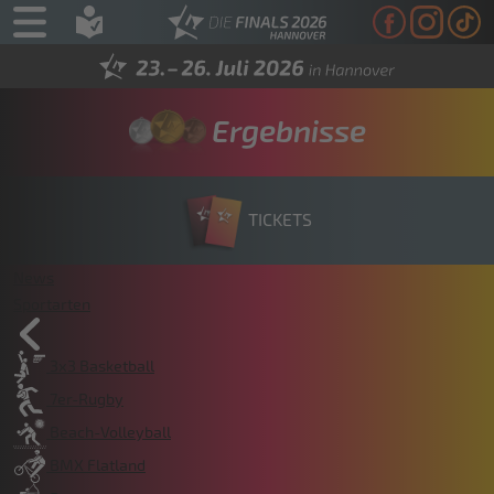
Ergebnisse
TICKETS
News
Sportarten
3x3 Basketball
7er-Rugby
Beach-Volleyball
BMX Flatland