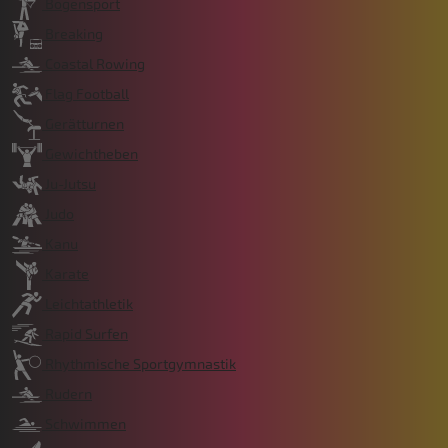
Bogensport
Breaking
Coastal Rowing
Flag Football
Gerätturnen
Gewichtheben
Ju-Jutsu
Judo
Kanu
Karate
Leichtathletik
Rapid Surfen
Rhythmische Sportgymnastik
Rudern
Schwimmen