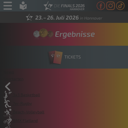
Ergebnisse
TICKETS
News
Sportarten
3x3 Basketball
7er-Rugby
Beach-Volleyball
BMX Flatland