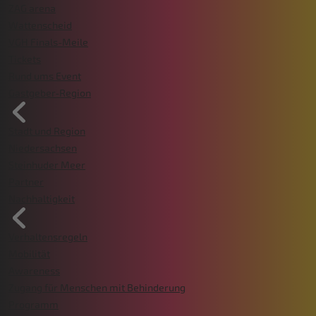
ZAG arena
Wattenscheid
VGH Finals-Meile
Tickets
Rund ums Event
Gastgeber-Region
Stadt und Region
Niedersachsen
Steinhuder Meer
Partner
Nachhaltigkeit
Verhaltensregeln
Mobilität
Awareness
Zugang für Menschen mit Behinderung
Programm