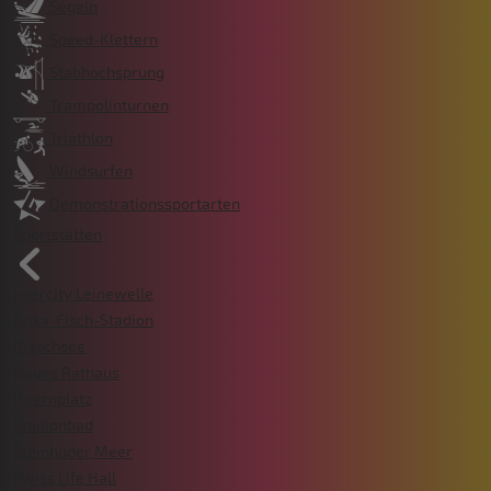
Segeln
Speed-Klettern
Stabhochsprung
Trampolinturnen
Triathlon
Windsurfen
Demonstrationssportarten
Sportstätten
enercity Leinewelle
Erika-Fisch-Stadion
Maschsee
Neues Rathaus
Opernplatz
Stadionbad
Steinhuder Meer
Swiss Life Hall