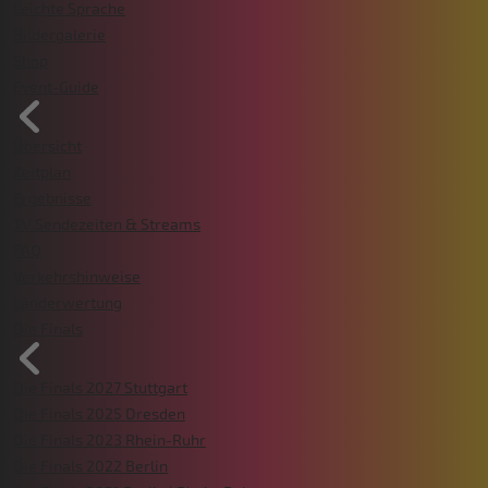
Leichte Sprache
Bildergalerie
Shop
Event-Guide
Übersicht
Zeitplan
Ergebnisse
TV Sendezeiten & Streams
FAQ
Verkehrshinweise
Länderwertung
Die Finals
Die Finals 2027 Stuttgart
Die Finals 2025 Dresden
Die Finals 2023 Rhein-Ruhr
Die Finals 2022 Berlin