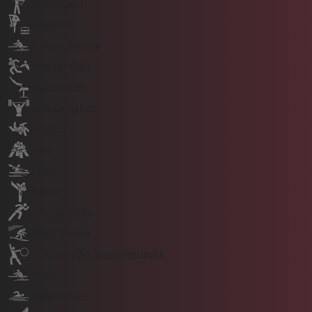
Bogensport
Breaking
Coastal Rowing
Flag Football
Gerätturnen
Gewichtheben
Ju-Jutsu
Judo
Kanu
Karate
Leichtathletik
Rapid Surfen
Rhythmische Sportgymnastik
Rudern
Schwimmen