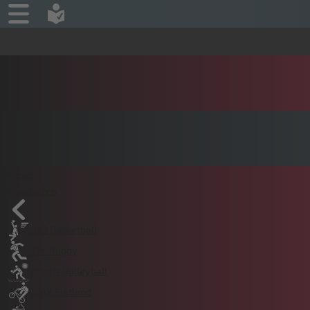
News
Sportarten
3x3 Basketball
7er-Rugby
Beach-Volleyball
BMX Flatland