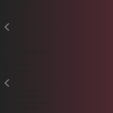
Leichte Sprache
Bildergalerie
Shop
Event-Guide
Übersicht
Zeitplan
Ergebnisse
TV Sendezeiten & Streams
FAQ
Verkehrshinweise
Länderwertung
Die Finals
Die Finals 2027 Stuttgart
Die Finals 2025 Dresden
Die Finals 2023 Rhein-Ruhr
Die Finals 2022 Berlin