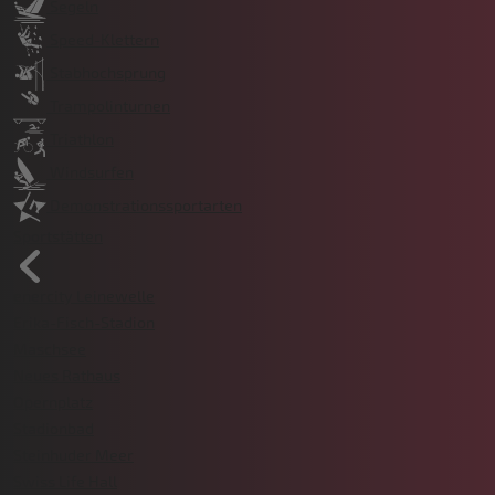
Segeln
Speed-Klettern
Stabhochsprung
Trampolinturnen
Triathlon
Windsurfen
Demonstrationssportarten
Sportstätten
enercity Leinewelle
Erika-Fisch-Stadion
Maschsee
Neues Rathaus
Opernplatz
Stadionbad
Steinhuder Meer
Swiss Life Hall