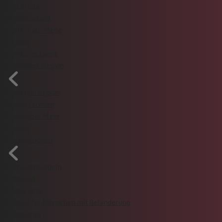
ZAG arena
Wattenscheid
VGH Finals-Meile
Tickets
Rund ums Event
Gastgeber-Region
Stadt und Region
Niedersachsen
Steinhuder Meer
Partner
Nachhaltigkeit
Verhaltensregeln
Mobilität
Awareness
Zugang für Menschen mit Behinderung
Programm