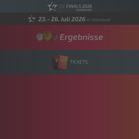
Ergebnisse
TICKETS