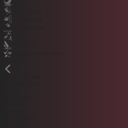
Segeln
Speed-Klettern
Stabhochsprung
Trampolinturnen
Triathlon
Windsurfen
Demonstrationssportarten
Sportstätten
enercity Leinewelle
Erika-Fisch-Stadion
Maschsee
Neues Rathaus
Opernplatz
Stadionbad
Steinhuder Meer
Swiss Life Hall