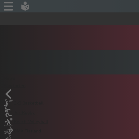
News
Sportarten
3x3 Basketball
7er-Rugby
Beach-Volleyball
BMX Flatland