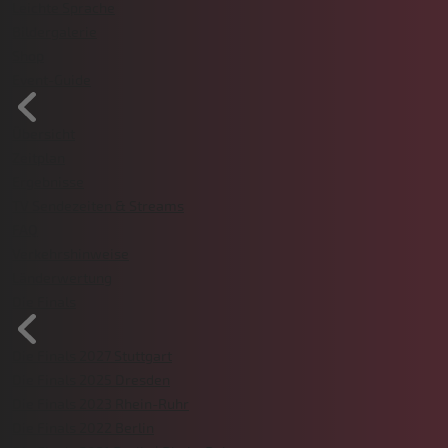
Leichte Sprache
Bildergalerie
Shop
Event-Guide
Übersicht
Zeitplan
Ergebnisse
TV Sendezeiten & Streams
FAQ
Verkehrshinweise
Länderwertung
Die Finals
Die Finals 2027 Stuttgart
Die Finals 2025 Dresden
Die Finals 2023 Rhein-Ruhr
Die Finals 2022 Berlin