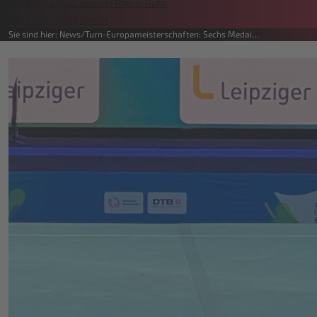
Die Finals 2021 Berlin | Rhein-Ruhr
Die Finals 2019 Berlin
Sie sind hier:
News
Turn-Europameisterschaften: Sechs Medai…