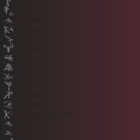
Bogensport
Breaking
Coastal Rowing
Flag Football
Gerätturnen
Gewichtheben
Ju-Jutsu
Judo
Kanu
Karate
Leichtathletik
Rapid Surfen
Rhythmische Sportgymnastik
Rudern
Schwimmen