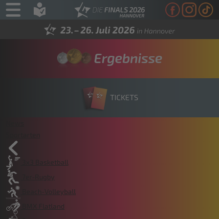
Ergebnisse
TICKETS
News
Sportarten
3x3 Basketball
7er-Rugby
Beach-Volleyball
BMX Flatland