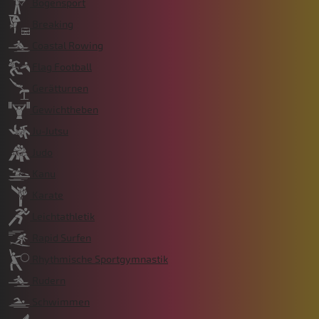
Bogensport
Breaking
Coastal Rowing
Flag Football
Gerätturnen
Gewichtheben
Ju-Jutsu
Judo
Kanu
Karate
Leichtathletik
Rapid Surfen
Rhythmische Sportgymnastik
Rudern
Schwimmen