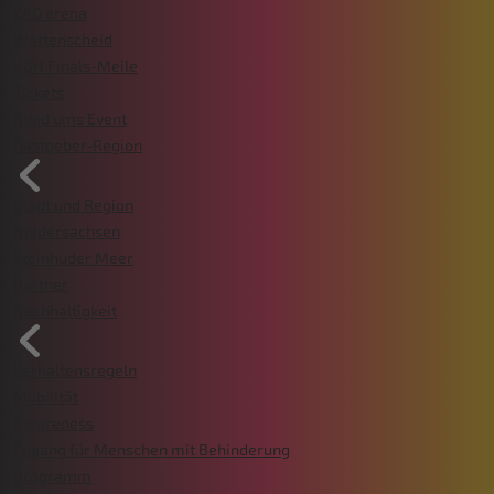
ZAG arena
Wattenscheid
VGH Finals-Meile
Tickets
Rund ums Event
Gastgeber-Region
Stadt und Region
Niedersachsen
Steinhuder Meer
Partner
Nachhaltigkeit
Verhaltensregeln
Mobilität
Awareness
Zugang für Menschen mit Behinderung
Programm