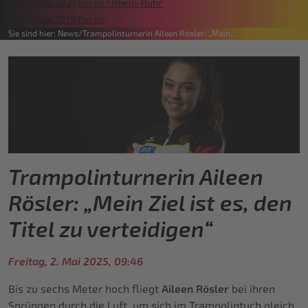
Die Finals 2021 Berlin | Rhein-Ruhr
Die Finals 2019 Berlin
Sie sind hier:
News
Trampolinturnerin Aileen Rösler: „Mein…
Trampolinturnerin Aileen
Rösler: „Mein Ziel ist es, den
Titel zu verteidigen“
Freitag, 2. Mai 2025, 09:46
Bis zu sechs Meter hoch fliegt
Aileen Rösler
bei ihren
Sprüngen durch die Luft, um sich im Trampolintuch gleich