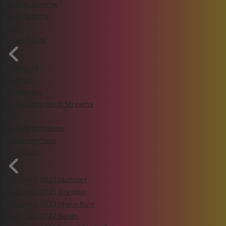
Leichte Sprache
Bildergalerie
Shop
Event-Guide
Übersicht
Zeitplan
Ergebnisse
TV Sendezeiten & Streams
FAQ
Verkehrshinweise
Länderwertung
Die Finals
Die Finals 2027 Stuttgart
Die Finals 2025 Dresden
Die Finals 2023 Rhein-Ruhr
Die Finals 2022 Berlin