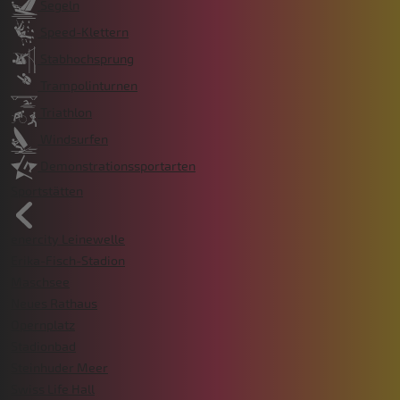
Segeln
Speed-Klettern
Stabhochsprung
Trampolinturnen
Triathlon
Windsurfen
Demonstrationssportarten
Sportstätten
enercity Leinewelle
Erika-Fisch-Stadion
Maschsee
Neues Rathaus
Opernplatz
Stadionbad
Steinhuder Meer
Swiss Life Hall