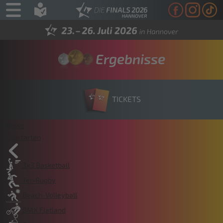
Ergebnisse
TICKETS
News
Sportarten
3x3 Basketball
7er-Rugby
Beach-Volleyball
BMX Flatland