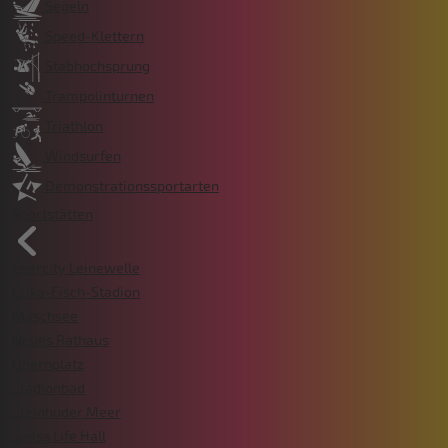
Segeln
Speed-Klettern
Stabhochsprung
Trampolinturnen
Triathlon
Windsurfen
Demonstrationssportarten
Sportstätten
enercity Leinewelle
Erika-Fisch-Stadion
Maschsee
Neues Rathaus
Opernplatz
Stadionbad
Steinhuder Meer
Swiss Life Hall