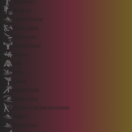
Bogensport
Breaking
Coastal Rowing
Flag Football
Gerätturnen
Gewichtheben
Ju-Jutsu
Judo
Kanu
Karate
Leichtathletik
Rapid Surfen
Rhythmische Sportgymnastik
Rudern
Schwimmen