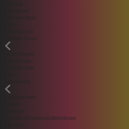
ZAG arena
Wattenscheid
VGH Finals-Meile
Tickets
Rund ums Event
Gastgeber-Region
Stadt und Region
Niedersachsen
Steinhuder Meer
Partner
Nachhaltigkeit
Verhaltensregeln
Mobilität
Awareness
Zugang für Menschen mit Behinderung
Programm