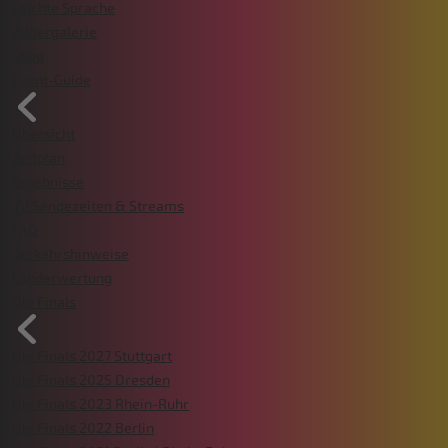
Leichte Sprache
Bildergalerie
Shop
Event-Guide
Übersicht
Zeitplan
Ergebnisse
TV Sendezeiten & Streams
FAQ
Verkehrshinweise
Länderwertung
Die Finals
Die Finals 2027 Stuttgart
Die Finals 2025 Dresden
Die Finals 2023 Rhein-Ruhr
Die Finals 2022 Berlin