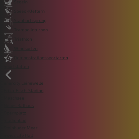
Segeln
Speed-Klettern
Stabhochsprung
Trampolinturnen
Triathlon
Windsurfen
Demonstrationssportarten
Sportstätten
enercity Leinewelle
Erika-Fisch-Stadion
Maschsee
Neues Rathaus
Opernplatz
Stadionbad
Steinhuder Meer
Swiss Life Hall