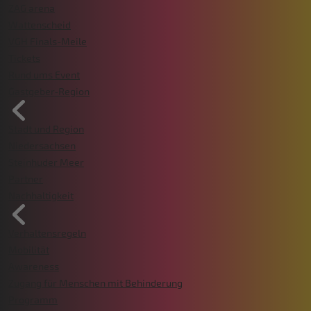
ZAG arena
Wattenscheid
VGH Finals-Meile
Tickets
Rund ums Event
Gastgeber-Region
Stadt und Region
Niedersachsen
Steinhuder Meer
Partner
Nachhaltigkeit
Verhaltensregeln
Mobilität
Awareness
Zugang für Menschen mit Behinderung
Programm