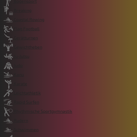
Bogensport
Breaking
Coastal Rowing
Flag Football
Gerätturnen
Gewichtheben
Ju-Jutsu
Judo
Kanu
Karate
Leichtathletik
Rapid Surfen
Rhythmische Sportgymnastik
Rudern
Schwimmen