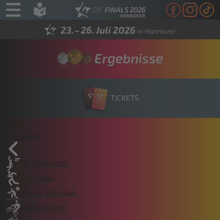
Ergebnisse
TICKETS
News
Sportarten
3x3 Basketball
7er-Rugby
Beach-Volleyball
BMX Flatland