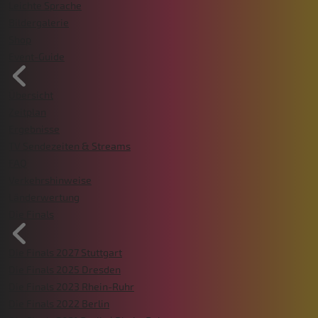
Leichte Sprache
Bildergalerie
Shop
Event-Guide
Übersicht
Zeitplan
Ergebnisse
TV Sendezeiten & Streams
FAQ
Verkehrshinweise
Länderwertung
Die Finals
Die Finals 2027 Stuttgart
Die Finals 2025 Dresden
Die Finals 2023 Rhein-Ruhr
Die Finals 2022 Berlin