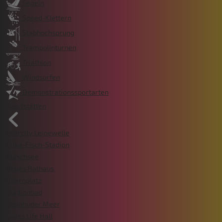
Segeln
Speed-Klettern
Stabhochsprung
Trampolinturnen
Triathlon
Windsurfen
Demonstrationssportarten
Sportstätten
enercity Leinewelle
Erika-Fisch-Stadion
Maschsee
Neues Rathaus
Opernplatz
Stadionbad
Steinhuder Meer
Swiss Life Hall