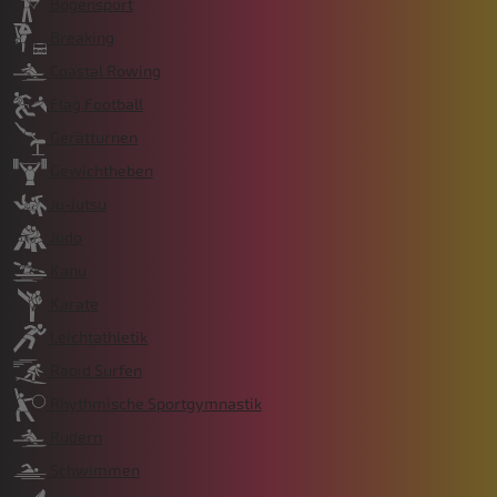
Bogensport
Breaking
Coastal Rowing
Flag Football
Gerätturnen
Gewichtheben
Ju-Jutsu
Judo
Kanu
Karate
Leichtathletik
Rapid Surfen
Rhythmische Sportgymnastik
Rudern
Schwimmen