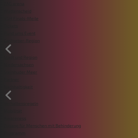
ZAG arena
Wattenscheid
VGH Finals-Meile
Tickets
Rund ums Event
Gastgeber-Region
Stadt und Region
Niedersachsen
Steinhuder Meer
Partner
Nachhaltigkeit
Verhaltensregeln
Mobilität
Awareness
Zugang für Menschen mit Behinderung
Programm