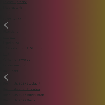
Leichte Sprache
Bildergalerie
Shop
Event-Guide
Übersicht
Zeitplan
Ergebnisse
TV Sendezeiten & Streams
FAQ
Verkehrshinweise
Länderwertung
Die Finals
Die Finals 2027 Stuttgart
Die Finals 2025 Dresden
Die Finals 2023 Rhein-Ruhr
Die Finals 2022 Berlin