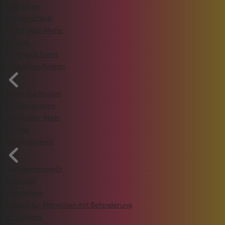
ZAG arena
Wattenscheid
VGH Finals-Meile
Tickets
Rund ums Event
Gastgeber-Region
Stadt und Region
Niedersachsen
Steinhuder Meer
Partner
Nachhaltigkeit
Verhaltensregeln
Mobilität
Awareness
Zugang für Menschen mit Behinderung
Programm