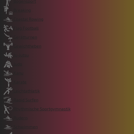
Bogensport
Breaking
Coastal Rowing
Flag Football
Gerätturnen
Gewichtheben
Ju-Jutsu
Judo
Kanu
Karate
Leichtathletik
Rapid Surfen
Rhythmische Sportgymnastik
Rudern
Schwimmen