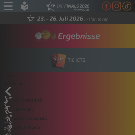
Ergebnisse
TICKETS
News
Sportarten
3x3 Basketball
7er-Rugby
Beach-Volleyball
BMX Flatland