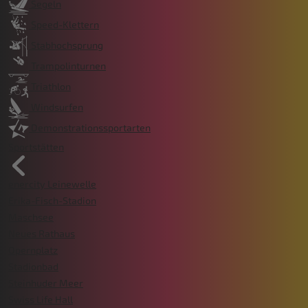
Segeln
Speed-Klettern
Stabhochsprung
Trampolinturnen
Triathlon
Windsurfen
Demonstrationssportarten
Sportstätten
enercity Leinewelle
Erika-Fisch-Stadion
Maschsee
Neues Rathaus
Opernplatz
Stadionbad
Steinhuder Meer
Swiss Life Hall