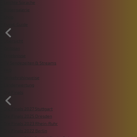
Leichte Sprache
Bildergalerie
Shop
Event-Guide
Übersicht
Zeitplan
Ergebnisse
TV Sendezeiten & Streams
FAQ
Verkehrshinweise
Länderwertung
Die Finals
Die Finals 2027 Stuttgart
Die Finals 2025 Dresden
Die Finals 2023 Rhein-Ruhr
Die Finals 2022 Berlin