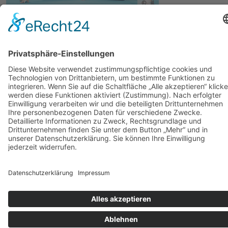
©
©
weitere Fotos laden