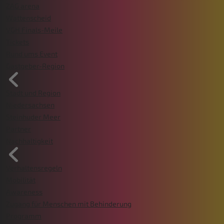
ZAG arena
Wattenscheid
VGH Finals-Meile
Tickets
Rund ums Event
Gastgeber-Region
Stadt und Region
Niedersachsen
Steinhuder Meer
Partner
Nachhaltigkeit
Verhaltensregeln
Mobilität
Awareness
Zugang für Menschen mit Behinderung
Programm