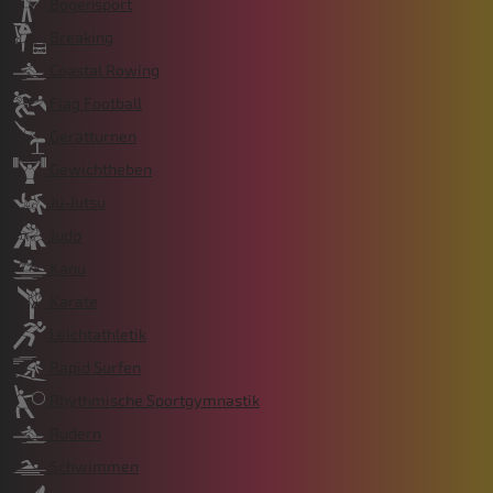
Bogensport
Breaking
Coastal Rowing
Flag Football
Gerätturnen
Gewichtheben
Ju-Jutsu
Judo
Kanu
Karate
Leichtathletik
Rapid Surfen
Rhythmische Sportgymnastik
Rudern
Schwimmen