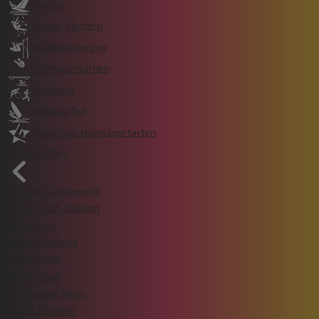
Segeln
Speed-Klettern
Stabhochsprung
Trampolinturnen
Triathlon
Windsurfen
Demonstrationssportarten
Sportstätten
enercity Leinewelle
Erika-Fisch-Stadion
Maschsee
Neues Rathaus
Opernplatz
Stadionbad
Steinhuder Meer
Swiss Life Hall