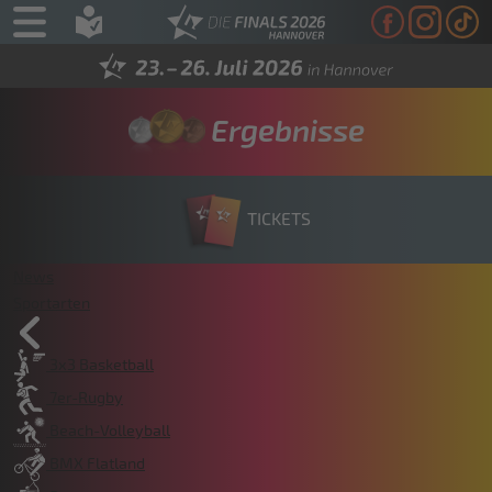
Ergebnisse
TICKETS
News
Sportarten
3x3 Basketball
7er-Rugby
Beach-Volleyball
BMX Flatland