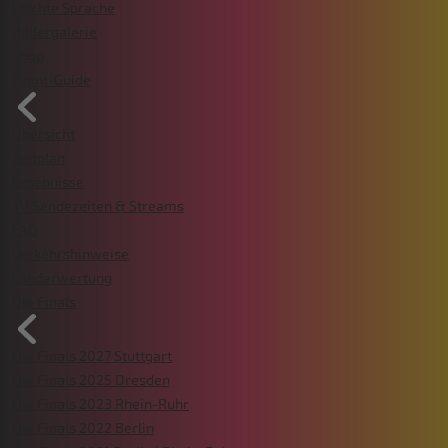
Leichte Sprache
Bildergalerie
Shop
Event-Guide
Übersicht
Zeitplan
Ergebnisse
TV Sendezeiten & Streams
FAQ
Verkehrshinweise
Länderwertung
Die Finals
Die Finals 2027 Stuttgart
Die Finals 2025 Dresden
Die Finals 2023 Rhein-Ruhr
Die Finals 2022 Berlin