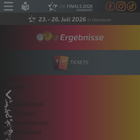
Ergebnisse
TICKETS
News
Sportarten
3x3 Basketball
7er-Rugby
Beach-Volleyball
BMX Flatland