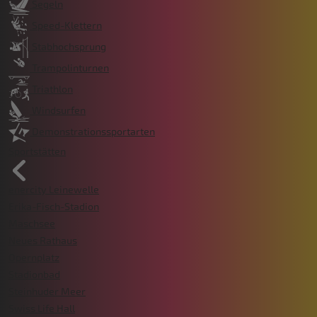
Segeln
Speed-Klettern
Stabhochsprung
Trampolinturnen
Triathlon
Windsurfen
Demonstrationssportarten
Sportstätten
enercity Leinewelle
Erika-Fisch-Stadion
Maschsee
Neues Rathaus
Opernplatz
Stadionbad
Steinhuder Meer
Swiss Life Hall