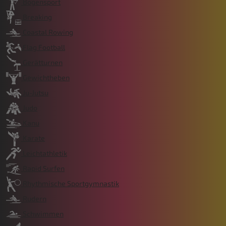
Bogensport
Breaking
Coastal Rowing
Flag Football
Gerätturnen
Gewichtheben
Ju-Jutsu
Judo
Kanu
Karate
Leichtathletik
Rapid Surfen
Rhythmische Sportgymnastik
Rudern
Schwimmen