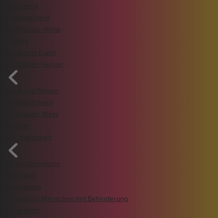
ZAG arena
Wattenscheid
VGH Finals-Meile
Tickets
Rund ums Event
Gastgeber-Region
Stadt und Region
Niedersachsen
Steinhuder Meer
Partner
Nachhaltigkeit
Verhaltensregeln
Mobilität
Awareness
Zugang für Menschen mit Behinderung
Programm