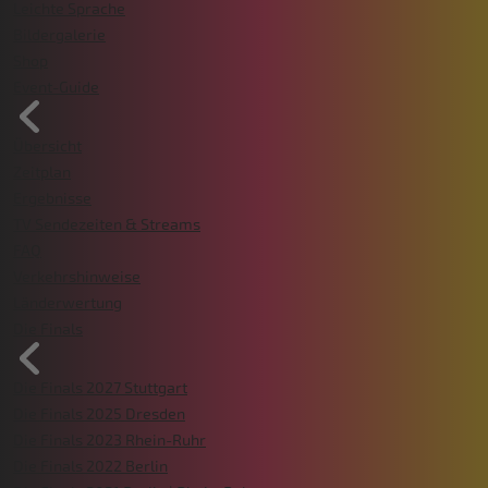
Leichte Sprache
Bildergalerie
Shop
Event-Guide
Übersicht
Zeitplan
Ergebnisse
TV Sendezeiten & Streams
FAQ
Verkehrshinweise
Länderwertung
Die Finals
Die Finals 2027 Stuttgart
Die Finals 2025 Dresden
Die Finals 2023 Rhein-Ruhr
Die Finals 2022 Berlin