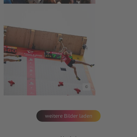
©
weitere Bilder laden