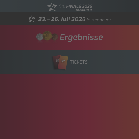
Ergebnisse
TICKETS