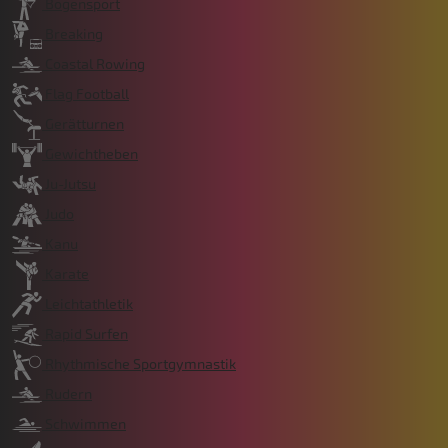
Bogensport
Breaking
Coastal Rowing
Flag Football
Gerätturnen
Gewichtheben
Ju-Jutsu
Judo
Kanu
Karate
Leichtathletik
Rapid Surfen
Rhythmische Sportgymnastik
Rudern
Schwimmen