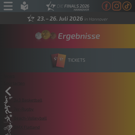
Ergebnisse
TICKETS
News
Sportarten
3x3 Basketball
7er-Rugby
Beach-Volleyball
BMX Flatland