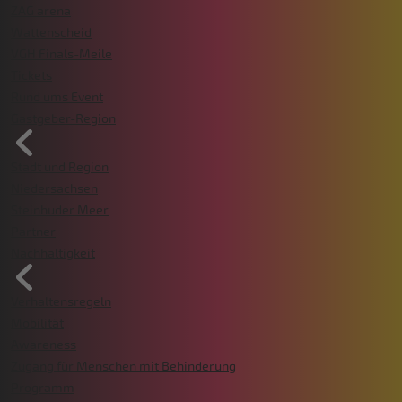
ZAG arena
Wattenscheid
VGH Finals-Meile
Tickets
Rund ums Event
Gastgeber-Region
Stadt und Region
Niedersachsen
Steinhuder Meer
Partner
Nachhaltigkeit
Verhaltensregeln
Mobilität
Awareness
Zugang für Menschen mit Behinderung
Programm