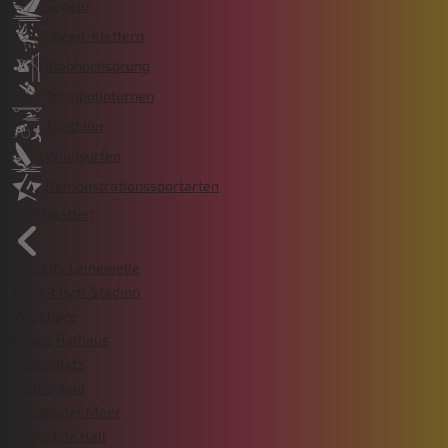
Segeln
Speed-Klettern
Stabhochsprung
Trampolinturnen
Triathlon
Windsurfen
Demonstrationssportarten
Sportstätten
enercity Leinewelle
Erika-Fisch-Stadion
Maschsee
Neues Rathaus
Opernplatz
Stadionbad
Steinhuder Meer
Swiss Life Hall