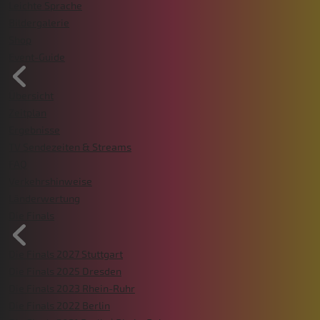
Leichte Sprache
Bildergalerie
Shop
Event-Guide
Übersicht
Zeitplan
Ergebnisse
TV Sendezeiten & Streams
FAQ
Verkehrshinweise
Länderwertung
Die Finals
Die Finals 2027 Stuttgart
Die Finals 2025 Dresden
Die Finals 2023 Rhein-Ruhr
Die Finals 2022 Berlin