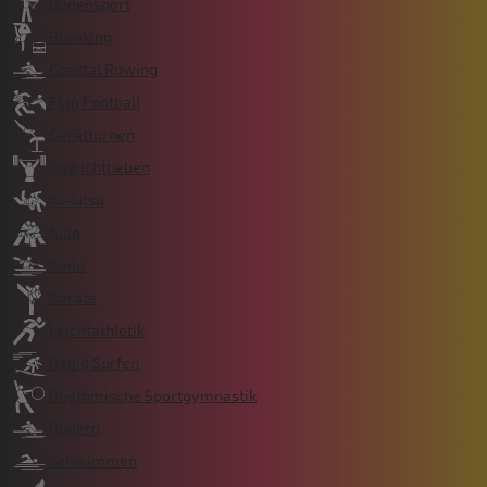
Bogensport
Breaking
Coastal Rowing
Flag Football
Gerätturnen
Gewichtheben
Ju-Jutsu
Judo
Kanu
Karate
Leichtathletik
Rapid Surfen
Rhythmische Sportgymnastik
Rudern
Schwimmen