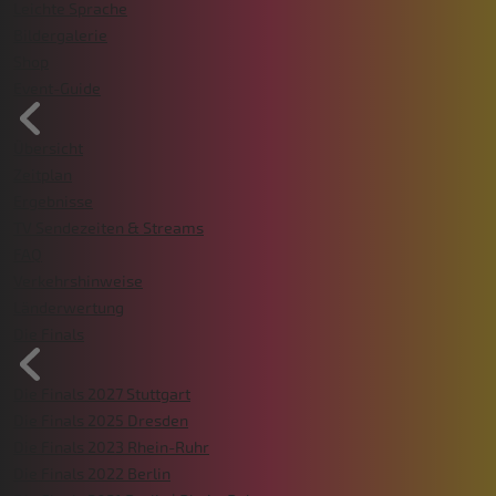
Leichte Sprache
Bildergalerie
Shop
Event-Guide
Übersicht
Zeitplan
Ergebnisse
TV Sendezeiten & Streams
FAQ
Verkehrshinweise
Länderwertung
Die Finals
Die Finals 2027 Stuttgart
Die Finals 2025 Dresden
Die Finals 2023 Rhein-Ruhr
Die Finals 2022 Berlin