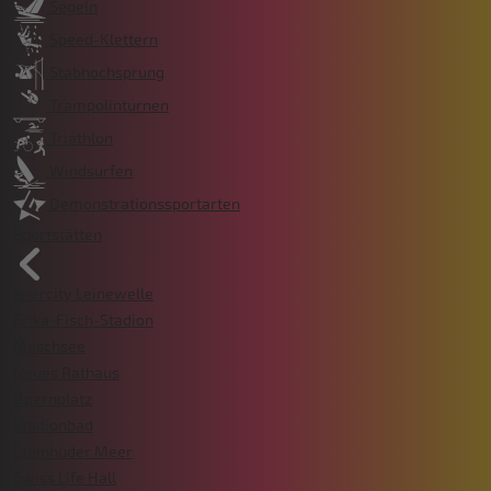
Segeln
Speed-Klettern
Stabhochsprung
Trampolinturnen
Triathlon
Windsurfen
Demonstrationssportarten
Sportstätten
enercity Leinewelle
Erika-Fisch-Stadion
Maschsee
Neues Rathaus
Opernplatz
Stadionbad
Steinhuder Meer
Swiss Life Hall