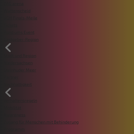
ZAG arena
Wattenscheid
VGH Finals-Meile
Tickets
Rund ums Event
Gastgeber-Region
Stadt und Region
Niedersachsen
Steinhuder Meer
Partner
Nachhaltigkeit
Verhaltensregeln
Mobilität
Awareness
Zugang für Menschen mit Behinderung
Programm