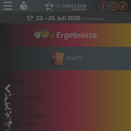
Ergebnisse
TICKETS
News
Sportarten
3x3 Basketball
7er-Rugby
Beach-Volleyball
BMX Flatland