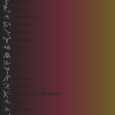
Bogensport
Breaking
Coastal Rowing
Flag Football
Gerätturnen
Gewichtheben
Ju-Jutsu
Judo
Kanu
Karate
Leichtathletik
Rapid Surfen
Rhythmische Sportgymnastik
Rudern
Schwimmen