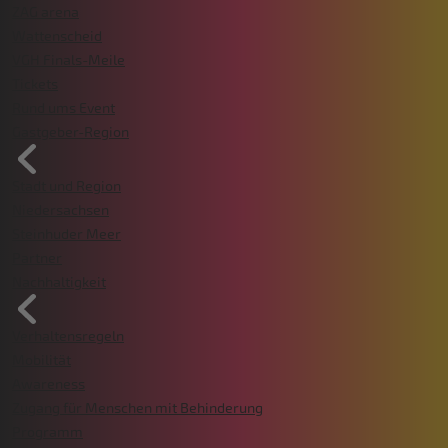
ZAG arena
Wattenscheid
VGH Finals-Meile
Tickets
Rund ums Event
Gastgeber-Region
Stadt und Region
Niedersachsen
Steinhuder Meer
Partner
Nachhaltigkeit
Verhaltensregeln
Mobilität
Awareness
Zugang für Menschen mit Behinderung
Programm