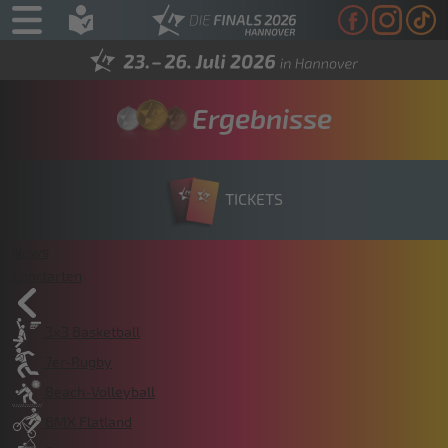
Ergebnisse
TICKETS
News
Sportarten
3x3 Basketball
7er-Rugby
Beach-Volleyball
BMX Flatland