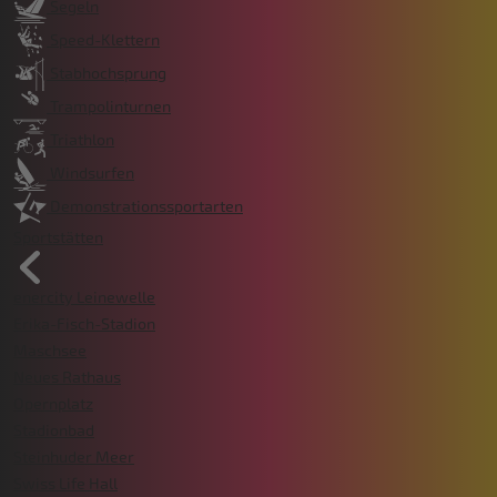
Segeln
Speed-Klettern
Stabhochsprung
Trampolinturnen
Triathlon
Windsurfen
Demonstrationssportarten
Sportstätten
enercity Leinewelle
Erika-Fisch-Stadion
Maschsee
Neues Rathaus
Opernplatz
Stadionbad
Steinhuder Meer
Swiss Life Hall