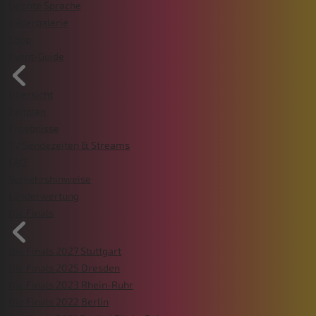
Leichte Sprache
Bildergalerie
Shop
Event-Guide
Übersicht
Zeitplan
Ergebnisse
TV Sendezeiten & Streams
FAQ
Verkehrshinweise
Länderwertung
Die Finals
Die Finals 2027 Stuttgart
Die Finals 2025 Dresden
Die Finals 2023 Rhein-Ruhr
Die Finals 2022 Berlin