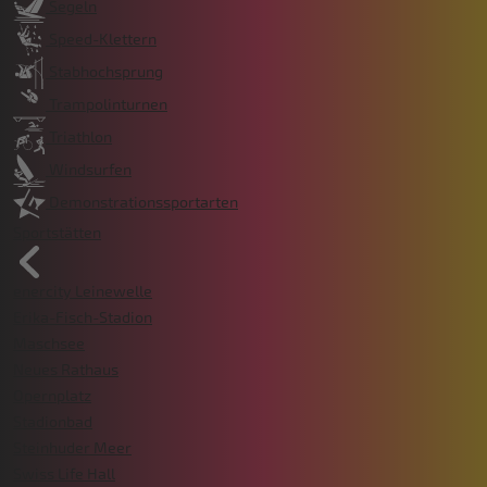
Segeln
Speed-Klettern
Stabhochsprung
Trampolinturnen
Triathlon
Windsurfen
Demonstrationssportarten
Sportstätten
enercity Leinewelle
Erika-Fisch-Stadion
Maschsee
Neues Rathaus
Opernplatz
Stadionbad
Steinhuder Meer
Swiss Life Hall