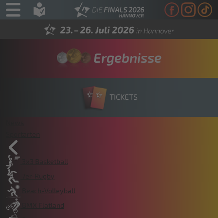
Ergebnisse
TICKETS
News
Sportarten
3x3 Basketball
7er-Rugby
Beach-Volleyball
BMX Flatland