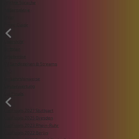
Leichte Sprache
Bildergalerie
Shop
Event-Guide
Übersicht
Zeitplan
Ergebnisse
TV Sendezeiten & Streams
FAQ
Verkehrshinweise
Länderwertung
Die Finals
Die Finals 2027 Stuttgart
Die Finals 2025 Dresden
Die Finals 2023 Rhein-Ruhr
Die Finals 2022 Berlin