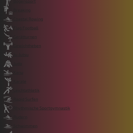
Bogensport
Breaking
Coastal Rowing
Flag Football
Gerätturnen
Gewichtheben
Ju-Jutsu
Judo
Kanu
Karate
Leichtathletik
Rapid Surfen
Rhythmische Sportgymnastik
Rudern
Schwimmen