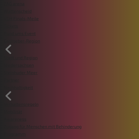
ZAG arena
Wattenscheid
VGH Finals-Meile
Tickets
Rund ums Event
Gastgeber-Region
Stadt und Region
Niedersachsen
Steinhuder Meer
Partner
Nachhaltigkeit
Verhaltensregeln
Mobilität
Awareness
Zugang für Menschen mit Behinderung
Programm